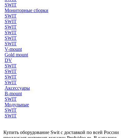
SWIT
Мониторные сборки
SWIT
SWIT
SWIT
SWIT
SWIT
SWIT
V-mount
Gold mount
DV
SWIT
SWIT
SWIT
SWIT
Аксессуары
B-mount
SWIT
Модульные
SWIT
SWIT
Купить оборудование Swit с доставкой по всей России
предлагает интернет-магазин Profvideo.ru. В каталоге