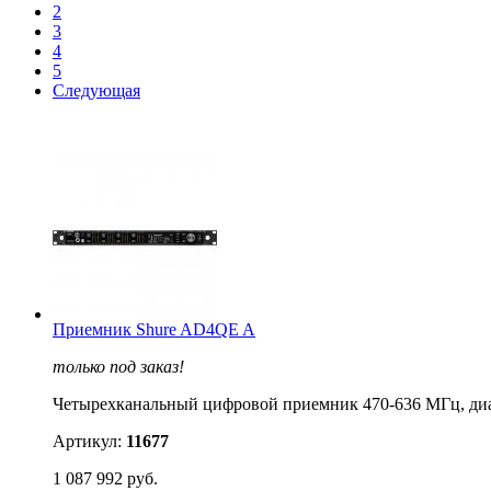
2
3
4
5
Следующая
Приемник Shure AD4QE A
только под заказ!
Четырехканальный цифровой приемник 470-636 МГц, диапа
Артикул:
11677
1 087 992 руб.