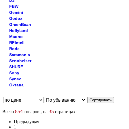
DJI
FBW
Gemini
Godox
GreenBean
Hollyland
Maono
RFIntell
Rode
Saramonic
Sennheiser
SHURE
Sony
Synco
Октава
854
35
Всего
товаров , на
страницах:
Предыдущая
1