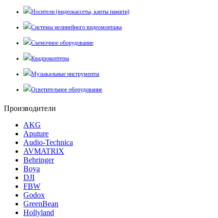
Носители (видеокассеты, карты памяти)
Системы нелинейного видеомонтажа
Съемочное оборудование
Квадрокоптеры
Музыкальные инструменты
Осветительное оборудование
Производители
AKG
Aputure
Audio-Technica
AVMATRIX
Behringer
Boya
DJI
FBW
Godox
GreenBean
Hollyland