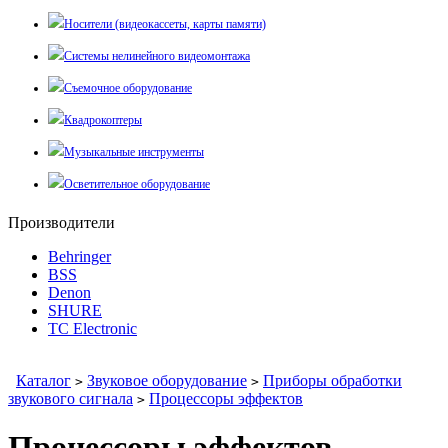
Носители (видеокассеты, карты памяти)
Системы нелинейного видеомонтажа
Съемочное оборудование
Квадрокоптеры
Музыкальные инструменты
Осветительное оборудование
Производители
Behringer
BSS
Denon
SHURE
TC Electronic
Каталог
Звуковое оборудование
Приборы обработки
>
>
звукового сигнала
Процессоры эффектов
>
Процессоры эффектов