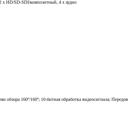
2 х HD/SD-SDI/композитный, 4 x аудио
ми обзора 160º/160º; 10-битная обработка видеосигнала; Передова