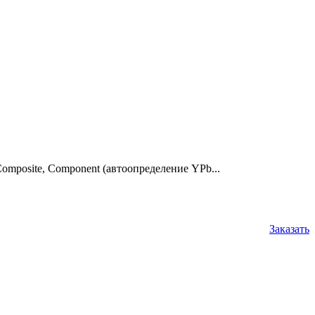
mposite, Component (автоопределение YPb...
Заказать