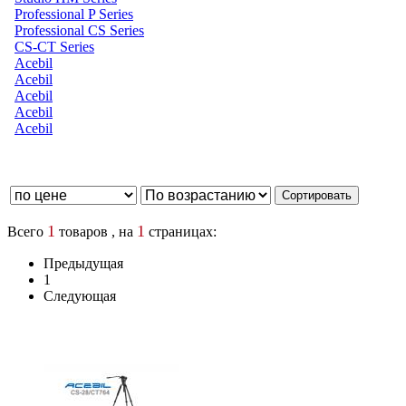
Professional P Series
Professional CS Series
CS-CT Series
Acebil
Acebil
Acebil
Acebil
Acebil
1
1
Всего
товаров , на
страницах:
Предыдущая
1
Следующая