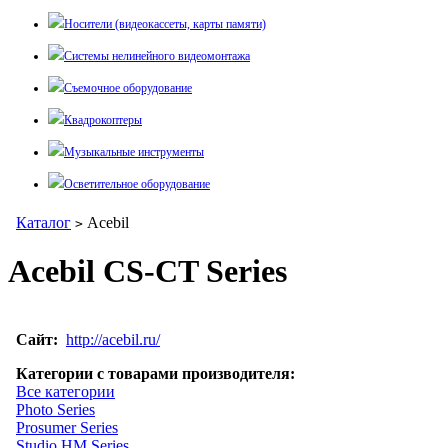
Носители (видеокассеты, карты памяти)
Системы нелинейного видеомонтажа
Съемочное оборудование
Квадрокоптеры
Музыкальные инструменты
Осветительное оборудование
Каталог
Acebil
>
Acebil CS-CT Series
Сайт:
http://acebil.ru/
Категории с товарами производителя:
Все категории
Photo Series
Prosumer Series
Studio HM Series