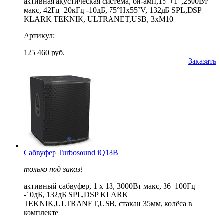
активная акустическая система, би-амп,15"+1",2500Вт
макс, 42Гц–20кГц -10дБ, 75°Hx55°V, 132дБ SPL,DSP
KLARK TEKNIK, ULTRANET,USB, 3xM10
Артикул:
125 460 руб.
Заказать
Cабвуфер Turbosound iQ18B
только под заказ!
активный сабвуфер, 1 х 18, 3000Вт макс, 36–100Гц
-10дБ, 132дБ SPL,DSP KLARK
TEKNIK,ULTRANET,USB, стакан 35мм, колёса в
комплекте