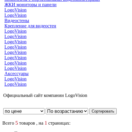
ЖКИ мониторы и панели
LogoVision
LogoVision
Видеостены
Крепление для видеостен
LogoVision
LogoVision
LogoVision
LogoVision
LogoVision
LogoVision
LogoVision
LogoVision
Аксессуары
LogoVision
LogoVision
Официальный сайт компании LogoVision
5
1
Всего
товаров , на
страницах: