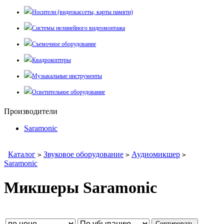
Носители (видеокассеты, карты памяти)
Системы нелинейного видеомонтажа
Съемочное оборудование
Квадрокоптеры
Музыкальные инструменты
Осветительное оборудование
Производители
Saramonic
Каталог
Звуковое оборудование
Аудиомикшер
>
>
>
Saramonic
Микшеры Saramonic