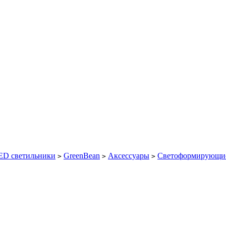
ED светильники
GreenBean
Аксессуары
Светоформирующие
>
>
>