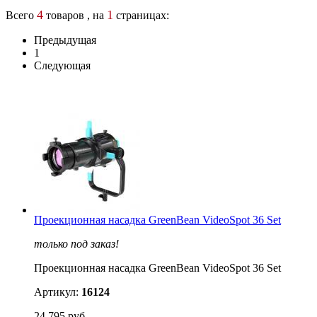
4
1
Всего
товаров , на
страницах:
Предыдущая
1
Следующая
Проекционная насадка GreenBean VideoSpot 36 Set
только под заказ!
Проекционная насадка GreenBean VideoSpot 36 Set
Артикул:
16124
24 795 руб.