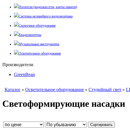
Носители (видеокассеты, карты памяти)
Системы нелинейного видеомонтажа
Съемочное оборудование
Квадрокоптеры
Музыкальные инструменты
Осветительное оборудование
Производители
GreenBean
Каталог
Осветительное оборудование
Студийный свет
L
>
>
>
Светоформирующие насадки