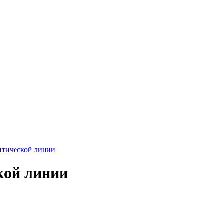
птической линии
кой линии