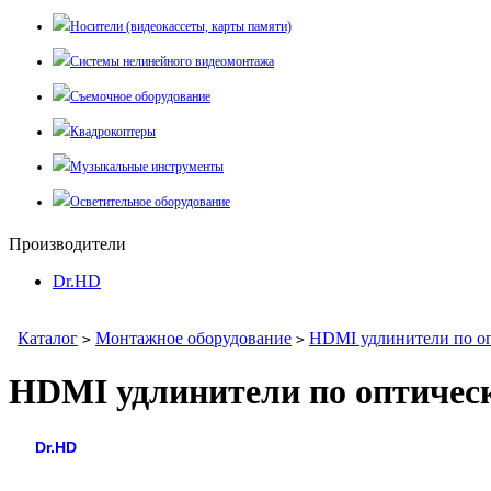
Носители (видеокассеты, карты памяти)
Системы нелинейного видеомонтажа
Съемочное оборудование
Квадрокоптеры
Музыкальные инструменты
Осветительное оборудование
Производители
Dr.HD
Каталог
Монтажное оборудование
HDMI удлинители по о
>
>
HDMI удлинители по оптичес
Dr.HD