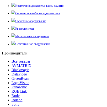
Носители (видеокассеты, карты памяти)
Системы нелинейного видеомонтажа
Съемочное оборудование
Квадрокоптеры
Музыкальные инструменты
Осветительное оборудование
Производители
Все товары
AVMATRIX
Blackmagic
Datavideo
GreenBean
LogoVision
Panasonic
RGBLink
Rode
Roland
Sony