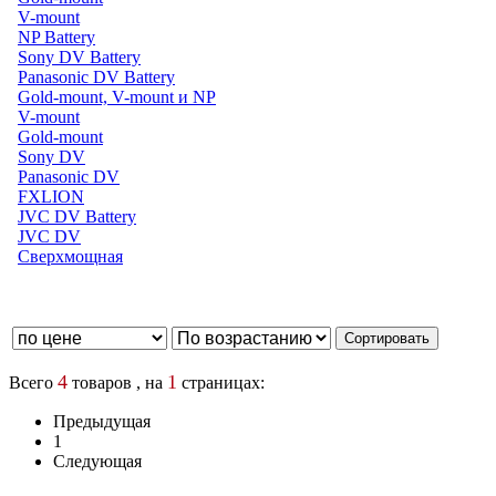
V-mount
NP Battery
Sony DV Battery
Panasonic DV Battery
Gold-mount, V-mount и NP
V-mount
Gold-mount
Sony DV
Panasonic DV
FXLION
JVC DV Battery
JVC DV
Сверхмощная
4
1
Всего
товаров , на
страницах:
Предыдущая
1
Следующая