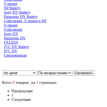
V-mount
NP Battery
Sony DV Battery
Panasonic DV Battery
Gold-mount, V-mount и NP
V-mount
Gold-mount
Sony DV
Panasonic DV
FXLION
JVC DV Battery
JVC DV
Сверхмощная
3
1
Всего
товаров , на
страницах:
Предыдущая
1
Следующая