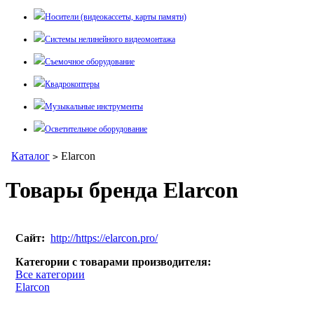
Носители (видеокассеты, карты памяти)
Системы нелинейного видеомонтажа
Съемочное оборудование
Квадрокоптеры
Музыкальные инструменты
Осветительное оборудование
Каталог
Elarcon
>
Товары бренда Elarcon
Сайт:
http://https://elarcon.pro/
Категории с товарами производителя:
Все категории
Elarcon