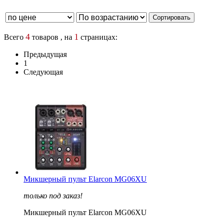
4
1
Всего
товаров , на
страницах:
Предыдущая
1
Следующая
Микшерный пульт Elarcon MG06XU
только под заказ!
Микшерный пульт Elarcon MG06XU