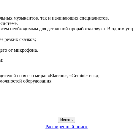
альных музыкантов, так и начинающих специалистов.
системе.
сем необходимым для детальной проработки звука. В одном устр
з резких скачков;
щего от микрофона.
ы:
телей со всего мира: «Elarcon», «Gemini» и т.д;
зможностей оборудования.
Расширенный поиск