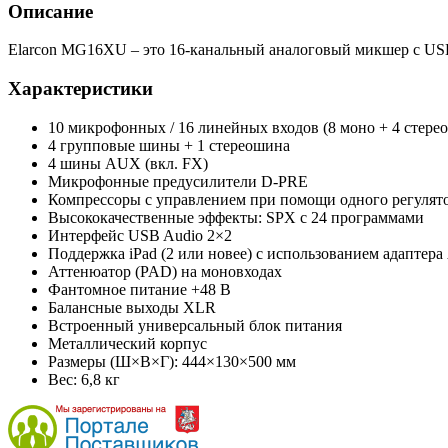
Описание
Elarcon MG16XU – это 16-канальный аналоговый микшер с US
Характеристики
10 микрофонных / 16 линейных входов (8 моно + 4 стерео
4 групповые шины + 1 стереошина
4 шины AUX (вкл. FX)
Микрофонные предусилители D-PRE
Компрессоры с управлением при помощи одного регулят
Высококачественные эффекты: SPX с 24 программами
Интерфейс USB Audio 2×2
Поддержка iPad (2 или новее) с использованием адаптера A
Аттенюатор (PAD) на моновходах
Фантомное питание +48 В
Балансные выходы XLR
Встроенный универсальный блок питания
Металлический корпус
Размеры (Ш×В×Г): 444×130×500 мм
Вес: 6,8 кг