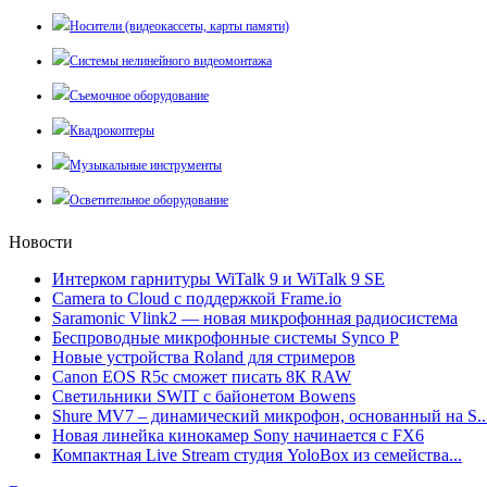
Носители (видеокассеты, карты памяти)
Системы нелинейного видеомонтажа
Съемочное оборудование
Квадрокоптеры
Музыкальные инструменты
Осветительное оборудование
Новости
Интерком гарнитуры WiTalk 9 и WiTalk 9 SE
Camera to Cloud с поддержкой Frame.io
Saramonic Vlink2 — новая микрофонная радиосистема
Беспроводные микрофонные системы Synco P
Новые устройства Roland для стримеров
Canon EOS R5c сможет писать 8К RAW
Светильники SWIT с байонетом Bowens
Shure MV7 – динамический микрофон, основанный на S..
Новая линейка кинокамер Sony начинается с FX6
Компактная Live Stream студия YoloBox из семейства...