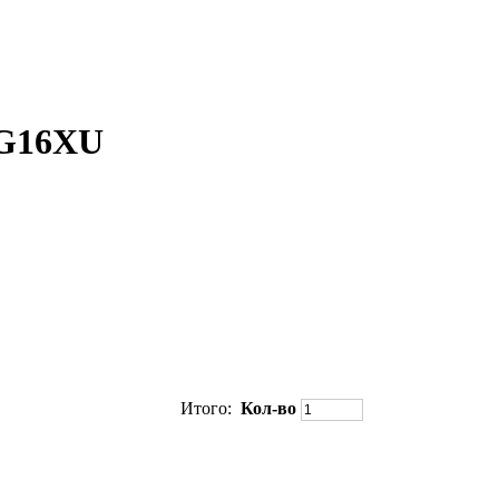
MG16XU
Итого:
Кол-во