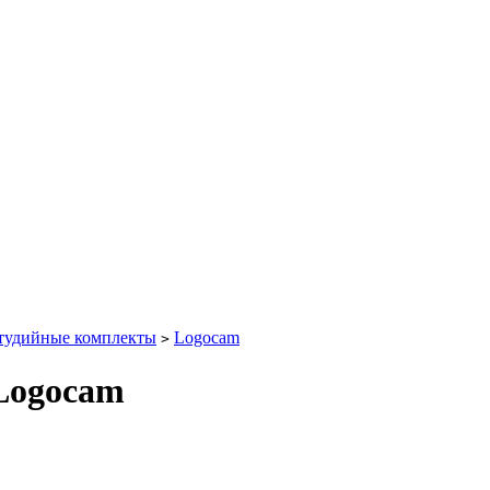
тудийные комплекты
Logocam
>
Logocam