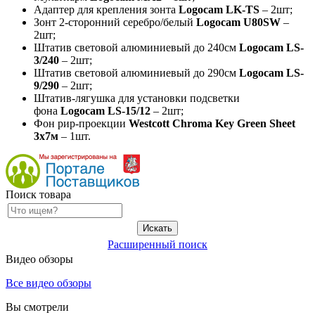
Адаптер для крепления зонта
Logocam LK-TS
– 2шт;
Зонт 2-сторонний серебро/белый
Logocam U80SW
–
2шт;
Штатив световой алюминиевый до 240см
Logocam LS-
3/240
– 2шт;
Штатив световой алюминиевый до 290см
Logocam LS-
9/290
– 2шт;
Штатив-лягушка для установки подсветки
фона
Logocam LS-15/12
– 2шт;
Фон рир-проекции
Westcott Chroma Key Green Sheet
3x7м
– 1шт.
Поиск товара
Расширенный поиск
Видео обзоры
Все видео обзоры
Вы смотрели