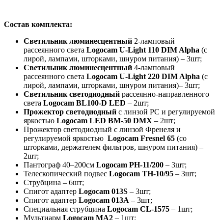
Состав комплекта:
Светильник люминесцентный
2-ламповый
рассеянного света
Logocam U-Light 110 DIM Alpha
(с
лирой, лампами, шторками, шнуром питания) – 3шт;
Светильник люминесцентный
4-ламповый
рассеянного света
Logocam U-Light 220 DIM Alpha
(с
лирой, лампами, шторками, шнуром питания)– 3шт;
Светильник светодиодный
рассеянно-направленного
света
Logocam BL100-D LED
– 2шт;
Прожектор светодиодный
с линзой РС и регулируемой
яркостью
Logocam LED BM-50 DMX
– 2шт;
Прожектор светодиодный с линзой Френеля и
регулируемой яркостью
Logocam Fresnel 65
(со
шторками, держателем фильтров, шнуром питания) –
2шт;
Пантограф 40–200см
Logocam PH-11/200
– 3шт;
Телескопический подвес
Logocam TH-10/95
– 3шт;
Струбцина – 6шт;
Спигот адаптер
Logocam 013S
– 3шт;
Спигот адаптер
Logocam 013A
– 3шт;
Специальная струбцина
Logocam CL-1575
– 1шт;
Мультиарм
Logocam MA2
– 1шт;