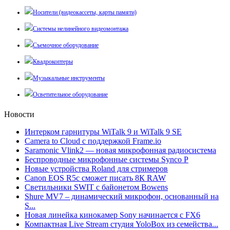
Носители (видеокассеты, карты памяти)
Системы нелинейного видеомонтажа
Съемочное оборудование
Квадрокоптеры
Музыкальные инструменты
Осветительное оборудование
Новости
Интерком гарнитуры WiTalk 9 и WiTalk 9 SE
Camera to Cloud с поддержкой Frame.io
Saramonic Vlink2 — новая микрофонная радиосистема
Беспроводные микрофонные системы Synco P
Новые устройства Roland для стримеров
Canon EOS R5c сможет писать 8К RAW
Светильники SWIT с байонетом Bowens
Shure MV7 – динамический микрофон, основанный на
S...
Новая линейка кинокамер Sony начинается с FX6
Компактная Live Stream студия YoloBox из семейства...