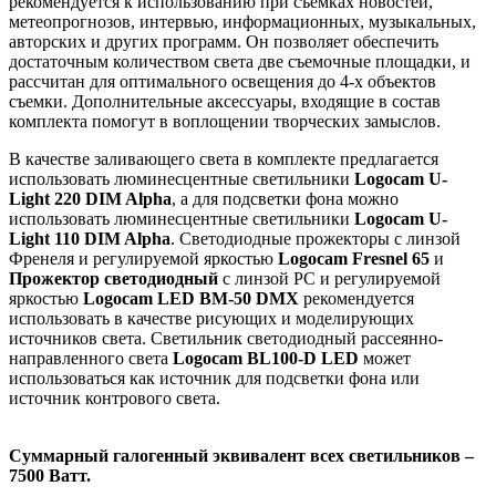
рекомендуется к использованию при съемках новостей,
метеопрогнозов, интервью, информационных, музыкальных,
авторских и других программ. Он позволяет обеспечить
достаточным количеством света две съемочные площадки, и
рассчитан для оптимального освещения до 4-х объектов
съемки. Дополнительные аксессуары, входящие в состав
комплекта помогут в воплощении творческих замыслов.
В качестве заливающего света в комплекте предлагается
использовать люминесцентные светильники
Logocam U-
Light 220 DIM Alpha
, а для подсветки фона можно
использовать люминесцентные светильники
Logocam U-
Light 110 DIM Alpha
. Светодиодные прожекторы с линзой
Френеля и регулируемой яркостью
Logocam Fresnel 65
и
Прожектор светодиодный
с линзой РС и регулируемой
яркостью
Logocam LED BM-50 DMX
рекомендуется
использовать в качестве рисующих и моделирующих
источников света. Светильник светодиодный рассеянно-
направленного света
Logocam BL100-D LED
может
использоваться как источник для подсветки фона или
источник контрового света.
Суммарный галогенный эквивалент всех светильников –
7500 Ватт.