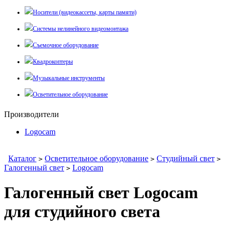
Носители (видеокассеты, карты памяти)
Системы нелинейного видеомонтажа
Съемочное оборудование
Квадрокоптеры
Музыкальные инструменты
Осветительное оборудование
Производители
Logocam
Каталог
Осветительное оборудование
Студийный свет
>
>
>
Галогенный свет
Logocam
>
Галогенный свет Logocam
для студийного света