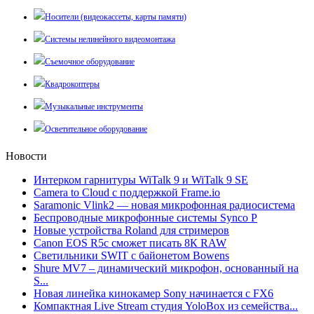
Носители (видеокассеты, карты памяти)
Системы нелинейного видеомонтажа
Съемочное оборудование
Квадрокоптеры
Музыкальные инструменты
Осветительное оборудование
Новости
Интерком гарнитуры WiTalk 9 и WiTalk 9 SE
Camera to Cloud с поддержкой Frame.io
Saramonic Vlink2 — новая микрофонная радиосистема
Беспроводные микрофонные системы Synco P
Новые устройства Roland для стримеров
Canon EOS R5c сможет писать 8К RAW
Светильники SWIT с байонетом Bowens
Shure MV7 – динамический микрофон, основанный на
S...
Новая линейка кинокамер Sony начинается с FX6
Компактная Live Stream студия YoloBox из семейства...