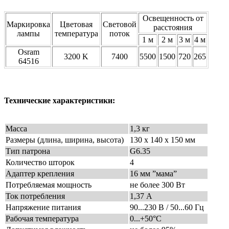
Освещенность от
Маркировка
Цветовая
Световой
расстояния
лампы
температура
поток
1 м
2 м
3 м
4 м
Osram
3200 K
7400
5500
1500
720
265
64516
Технические характеристики:
Масса
1,3 кг
Размеры (длина, ширина, высота)
130 x 140 x 150 мм
Тип патрона
G6.35
Количество шторок
4
Адаптер крепления
16 мм ”мама”
Потребляемая мощность
не более 300 Вт
Ток потребления
1,37 А
Напряжение питания
90...230 В / 50...60 Гц
Рабочая температура
0...+50°С