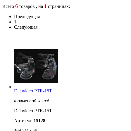
6
1
Всего
товаров , на
страницах:
Предыдущая
1
Следующая
Datavideo PTR-15T
только под заказ!
Datavideo PTR-15T
Артикул:
15128
464 211 руб.