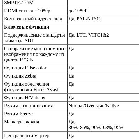
SMPTE-125M
HDMI сигналы 1080p
до 1080P
Композитный видеосигнал
Да, PAL/NTSC
Ключевые функции
Поддерживаемые стандарты
Да, LTC, VITC1&2
таймкода SDI
Отображение монохромного
Да
изображения по каждому из
цветов R/G/B
Функция False color
Да
Функция Zebra
Да
Функция облегчения
Да
фокусировки Focus Assist
Функция H/V delay
Да
Режимы сканирования
Normal/Over scan/Native
Режим Freeze
Да
Маркеры экрана
Да,
80%, 85%, 90%, 93%, 95%
Центральный маркер
Да