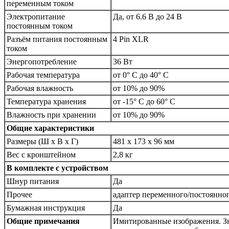
переменным током
Электропитание
Да, от 6.6 В до 24 В
постоянным током
Разъём питания постоянным
4 Pin XLR
током
Энергопотребление
36 Вт
Рабочая температура
от 0° C до 40° C
Рабочая влажность
от 10% до 90%
Температура хранения
от -15° C до 60° C
Влажность при хранении
от 10% до 90%
Общие характеристики
Размеры (Ш х В х Г)
481 х 173 х 96 мм
Вес с кронштейном
2,8 кг
В комплекте с устройством
Шнур питания
Да
Прочее
адаптер переменного/постоянног
Бумажная инструкция
Да
Общие примечания
Имитированные изображения. Зн