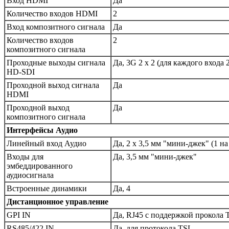
Вход HDMI
Да
Количество входов HDMI
2
Вход композитного сигнала
Да
Количество входов
2
композитного сигнала
Проходные выходы сигнала
Да, 3G 2 x 2 (для каждого входа 
HD-SDI
Проходной выход сигнала
Да
HDMI
Проходной выход
Да
композитного сигнала
Интерфейсы Аудио
Линейный вход Аудио
Да, 2 x 3,5 мм "мини-джек" (1 н
Входы для
Да, 3,5 мм "мини-джек"
эмбеддированного
аудиосигнала
Встроенные динамики
Да, 4
Дистанционное управление
GPI IN
Да, RJ45 с поддержкой прокола 
RS485/422 IN
Да, для протокола TSL