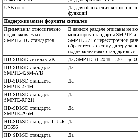
USB порт
Да, для обновления встроенног
функций
Поддерживаемые форматы сигналов
Примечания относительно
В данном разделе описаны не в
поддерживаемых
монитором стандарты SMPTE и I
SMPTE/ITU стандартов
SMPTE 274 с чересстрочной раз
обратитесь к своему дилеру за 
поддерживаемых стандартов сиг
HD-SDI/SD сигналы 2K
Да, SMPTE ST 2048-1: 2011 до 6
HD-SDI/SD стандарта
Да
SMPTE-425M-A/B
HD-SDI/SD стандарта
Да
SMPTE-274M
HD-SDI/SD стандарта
Да
SMPTE-RP211
HD-SDI/SD стандарта
Да
SMPTE-296M
HD-SDI/SD стандарта ITU-R
Да
BT656
HD-SDI/SD стандарта
Да