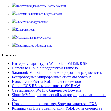
Носители (видеокассеты, карты памяти)
Системы нелинейного видеомонтажа
Съемочное оборудование
Квадрокоптеры
Музыкальные инструменты
Осветительное оборудование
Новости
Интерком гарнитуры WiTalk 9 и WiTalk 9 SE
Camera to Cloud с поддержкой Frame.io
Saramonic Vlink2 — новая микрофонная радиосистема
Беспроводные микрофонные системы Synco P
Новые устройства Roland для стримеров
Canon EOS R5c сможет писать 8К RAW
Светильники SWIT с байонетом Bowens
Shure MV7 – динамический микрофон, основанный на
S...
Новая линейка кинокамер Sony начинается с FX6
Компактная Live Stream студия YoloBox из семейства...