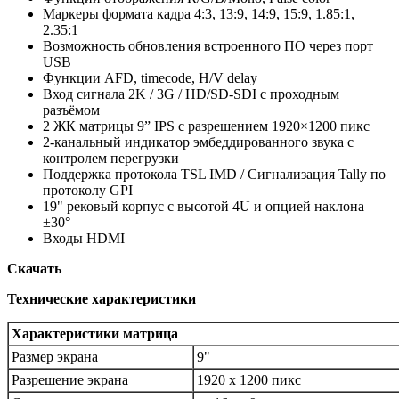
Маркеры формата кадра 4:3, 13:9, 14:9, 15:9, 1.85:1,
2.35:1
Возможность обновления встроенного ПО через порт
USB
Функции AFD, timecode, H/V delay
Вход сигнала 2K / 3G / HD/SD-SDI с проходным
разъёмом
2 ЖК матрицы 9” IPS с разрешением 1920×1200 пикс
2-канальный индикатор эмбеддированного звука с
контролем перегрузки
Поддержка протокола TSL IMD / Сигнализация Tally по
протоколу GPI
19" рековый корпус с высотой 4U и опцией наклона
±30°
Входы HDMI
Скачать
Технические характеристики
Характеристики матрица
Размер экрана
9"
Разрешение экрана
1920 х 1200 пикс