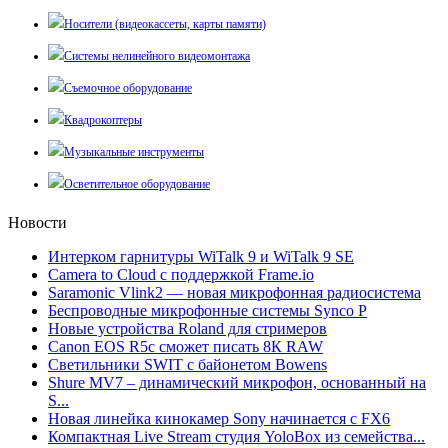
Носители (видеокассеты, карты памяти)
Системы нелинейного видеомонтажа
Съемочное оборудование
Квадрокоптеры
Музыкальные инструменты
Осветительное оборудование
Новости
Интерком гарнитуры WiTalk 9 и WiTalk 9 SE
Camera to Cloud с поддержкой Frame.io
Saramonic Vlink2 — новая микрофонная радиосистема
Беспроводные микрофонные системы Synco P
Новые устройства Roland для стримеров
Canon EOS R5c сможет писать 8К RAW
Светильники SWIT с байонетом Bowens
Shure MV7 – динамический микрофон, основанный на
S...
Новая линейка кинокамер Sony начинается с FX6
Компактная Live Stream студия YoloBox из семейства...