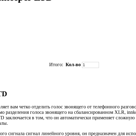
Итого:
Кол-во
TD
оляет вам четко отделить голос звонящего от телефонного разго
мо разделения голоса звонящего на сбалансированном XLR, innk
 заключается в том, что он автоматически применяет сложную 
алы.
ного сигнала сигнал линейного уровня, он предназначен для и