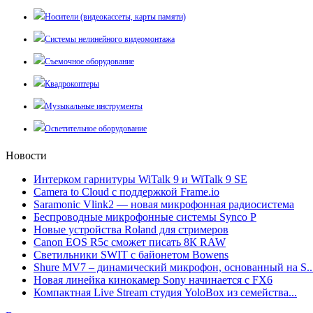
Носители (видеокассеты, карты памяти)
Системы нелинейного видеомонтажа
Съемочное оборудование
Квадрокоптеры
Музыкальные инструменты
Осветительное оборудование
Новости
Интерком гарнитуры WiTalk 9 и WiTalk 9 SE
Camera to Cloud с поддержкой Frame.io
Saramonic Vlink2 — новая микрофонная радиосистема
Беспроводные микрофонные системы Synco P
Новые устройства Roland для стримеров
Canon EOS R5c сможет писать 8К RAW
Светильники SWIT с байонетом Bowens
Shure MV7 – динамический микрофон, основанный на S..
Новая линейка кинокамер Sony начинается с FX6
Компактная Live Stream студия YoloBox из семейства...