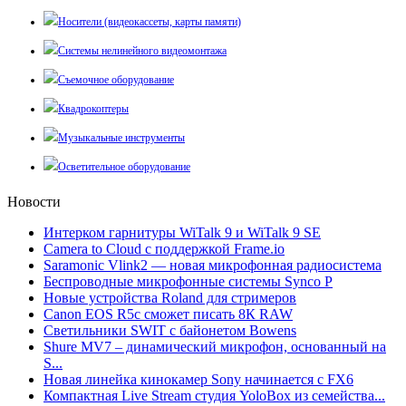
Носители (видеокассеты, карты памяти)
Системы нелинейного видеомонтажа
Съемочное оборудование
Квадрокоптеры
Музыкальные инструменты
Осветительное оборудование
Новости
Интерком гарнитуры WiTalk 9 и WiTalk 9 SE
Camera to Cloud с поддержкой Frame.io
Saramonic Vlink2 — новая микрофонная радиосистема
Беспроводные микрофонные системы Synco P
Новые устройства Roland для стримеров
Canon EOS R5c сможет писать 8К RAW
Светильники SWIT с байонетом Bowens
Shure MV7 – динамический микрофон, основанный на
S...
Новая линейка кинокамер Sony начинается с FX6
Компактная Live Stream студия YoloBox из семейства...