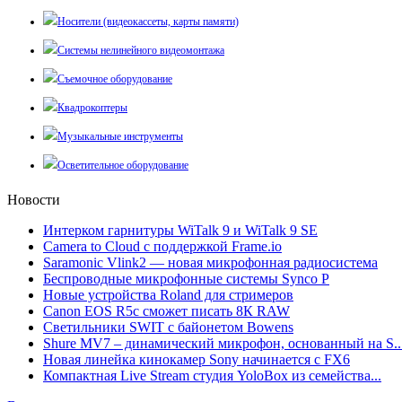
Носители (видеокассеты, карты памяти)
Системы нелинейного видеомонтажа
Съемочное оборудование
Квадрокоптеры
Музыкальные инструменты
Осветительное оборудование
Новости
Интерком гарнитуры WiTalk 9 и WiTalk 9 SE
Camera to Cloud с поддержкой Frame.io
Saramonic Vlink2 — новая микрофонная радиосистема
Беспроводные микрофонные системы Synco P
Новые устройства Roland для стримеров
Canon EOS R5c сможет писать 8К RAW
Светильники SWIT с байонетом Bowens
Shure MV7 – динамический микрофон, основанный на S..
Новая линейка кинокамер Sony начинается с FX6
Компактная Live Stream студия YoloBox из семейства...