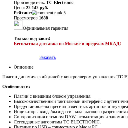
Производитель:
TC Electronic
Цена:
22 142 руб.
Рейтинг:
Просмотров
1688
Официальная гарантия
Только под заказ!
Бесплатная доставка по Москве в пределах МКАД!
Заказать
Описание
Плагин динамический дилей с контроллером управления
TC El
Особенности:
Плагин с внешним блоком управления.
Высококачественный тактильный интерфейс с аутентичн
Предустановлены пресеты известных артистов и звукоре
Индикаторы входа/выхода сигнала высокого разрешения 
Синхронизация с темпом DAW, атоматизация и запоминан
Легендарные алгоритмы TC ELECTRONIC.
Питание по USB – совместимо с Mac и PC.