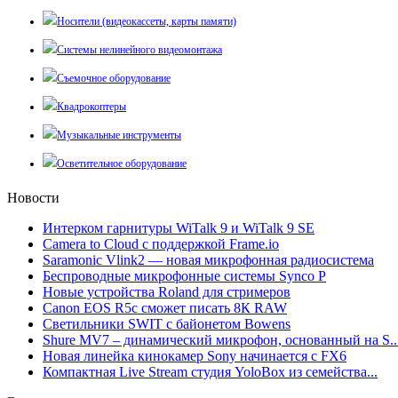
Носители (видеокассеты, карты памяти)
Системы нелинейного видеомонтажа
Съемочное оборудование
Квадрокоптеры
Музыкальные инструменты
Осветительное оборудование
Новости
Интерком гарнитуры WiTalk 9 и WiTalk 9 SE
Camera to Cloud с поддержкой Frame.io
Saramonic Vlink2 — новая микрофонная радиосистема
Беспроводные микрофонные системы Synco P
Новые устройства Roland для стримеров
Canon EOS R5c сможет писать 8К RAW
Светильники SWIT с байонетом Bowens
Shure MV7 – динамический микрофон, основанный на S..
Новая линейка кинокамер Sony начинается с FX6
Компактная Live Stream студия YoloBox из семейства...