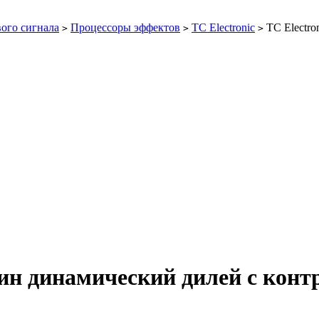
ого сигнала
Процессоры эффектов
TC Electronic
TC Electro
>
>
>
гин динамический дилей с кон