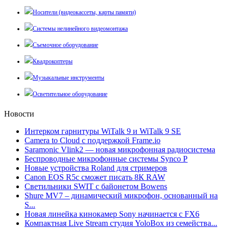
Носители (видеокассеты, карты памяти)
Системы нелинейного видеомонтажа
Съемочное оборудование
Квадрокоптеры
Музыкальные инструменты
Осветительное оборудование
Новости
Интерком гарнитуры WiTalk 9 и WiTalk 9 SE
Camera to Cloud с поддержкой Frame.io
Saramonic Vlink2 — новая микрофонная радиосистема
Беспроводные микрофонные системы Synco P
Новые устройства Roland для стримеров
Canon EOS R5c сможет писать 8К RAW
Светильники SWIT с байонетом Bowens
Shure MV7 – динамический микрофон, основанный на
S...
Новая линейка кинокамер Sony начинается с FX6
Компактная Live Stream студия YoloBox из семейства...