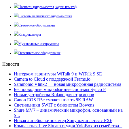
Носители (видеокассеты, карты памяти)
Системы нелинейного видеомонтажа
Съемочное оборудование
Квадрокоптеры
Музыкальные инструменты
Осветительное оборудование
Новости
Интерком гарнитуры WiTalk 9 и WiTalk 9 SE
Camera to Cloud с поддержкой Frame.io
Saramonic Vlink2 — новая микрофонная радиосистема
Беспроводные микрофонные системы Synco P
Новые устройства Roland для стримеров
Canon EOS R5c сможет писать 8К RAW
Светильники SWIT с байонетом Bowens
Shure MV7 – динамический микрофон, основанный на
S...
Новая линейка кинокамер Sony начинается с FX6
Компактная Live Stream студия YoloBox из семейства...