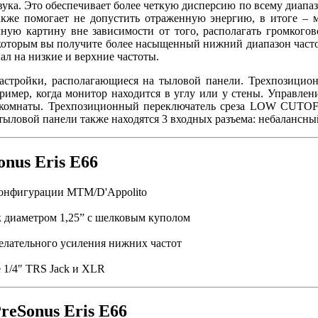
ка. Это обеспечивает более четкую дисперсию по всему диапазо
кже помогает не допустить отраженную энергию, в итоге – 
чную картину вне зависимости от того, располагать громкогов
 которым вы получите более насыщенный нижний диапазон часто
нал на низкие и верхние частоты.
настройки, располагающиеся на тыловой панели. Трехпозицион
пример, когда монитор находится в углу или у стены. Управл
 комнаты. Трехпозиционный переключатель среза LOW CUTOFF 
 тыловой панели также находятся 3 входных разъема: небалансн
nus Eris E66
 конфигурации МТМ/D'Appolito
 диаметром 1,25” с шелковым куполом
ательного усиления нижних частот
 1/4" TRS Jack и XLR
reSonus Eris E66