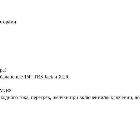
рторами
ра)
балансные 1/4" TRS Jack и XLR
м МДФ
ходного тока, перегрев, щелчки при включении/выключении, до