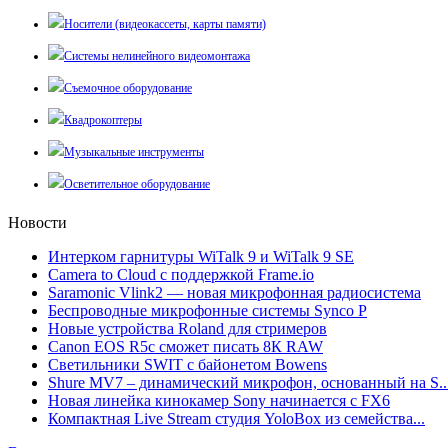
Носители (видеокассеты, карты памяти)
Системы нелинейного видеомонтажа
Съемочное оборудование
Квадрокоптеры
Музыкальные инструменты
Осветительное оборудование
Новости
Интерком гарнитуры WiTalk 9 и WiTalk 9 SE
Camera to Cloud с поддержкой Frame.io
Saramonic Vlink2 — новая микрофонная радиосистема
Беспроводные микрофонные системы Synco P
Новые устройства Roland для стримеров
Canon EOS R5c сможет писать 8К RAW
Светильники SWIT с байонетом Bowens
Shure MV7 – динамический микрофон, основанный на S..
Новая линейка кинокамер Sony начинается с FX6
Компактная Live Stream студия YoloBox из семейства...