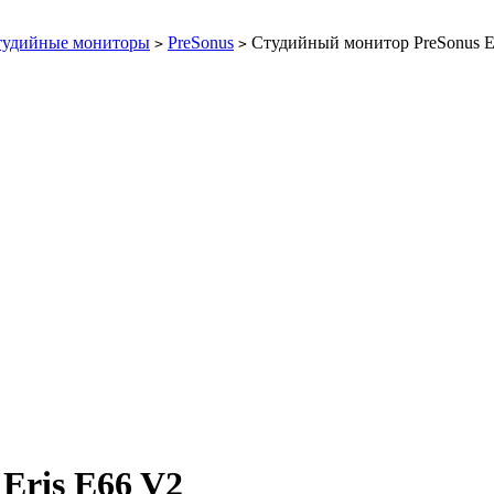
тудийные мониторы
PreSonus
Студийный монитор PreSonus E
>
>
Eris E66 V2