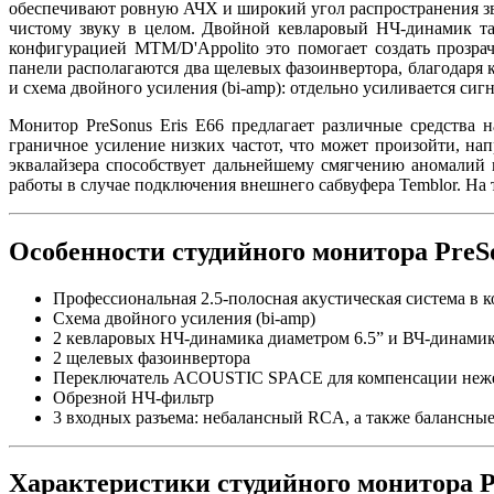
обеспечивают ровную АЧХ и широкий угол распространения зву
чистому звуку в целом. Двойной кевларовый НЧ-динамик та
конфигурацией MTM/D'Appolito это помогает создать прозра
панели располагаются два щелевых фазоинвертора, благодаря
и схема двойного усиления (bi-amp): отдельно усиливается сиг
Монитор PreSonus Eris E66 предлагает различные средства 
граничное усиление низких частот, что может произойти, на
эквалайзера способствует дальнейшему смягчению аномалий
работы в случае подключения внешнего сабвуфера Temblor. На
Особенности студийного монитора PreSo
Профессиональная 2.5-полосная акустическая система в
Схема двойного усиления (bi-amp)
2 кевларовых НЧ-динамика диаметром 6.5” и ВЧ-динамик
2 щелевых фазоинвертора
Переключатель ACOUSTIC SPACE для компенсации нежел
Обрезной НЧ-фильтр
3 входных разъема: небалансный RCA, а также балансные
Характеристики студийного монитора P