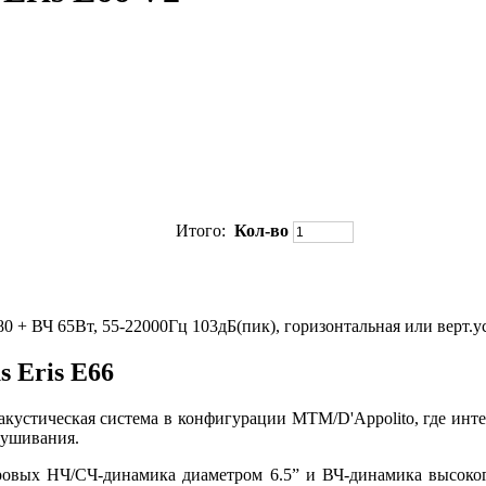
Итого:
Кол-во
0 + ВЧ 65Вт, 55-22000Гц 103дБ(пик), горизонтальная или верт.у
 Eris E66
я акустическая система в конфигурации МТМ/D'Appolito, где ин
лушивания.
аровых НЧ/СЧ-динамика диаметром 6.5” и ВЧ-динамика высоко