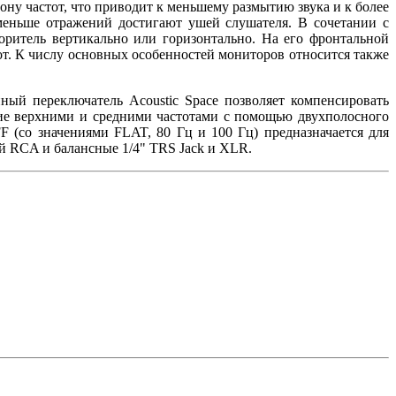
ну частот, что приводит к меньшему размытию звука и к более
меньше отражений достигают ушей слушателя. В сочетании с
оритель вертикально или горизонтально. На его фронтальной
т. К числу основных особенностей мониторов относится также
ный переключатель Acoustic Space позволяет компенсировать
ение верхними и средними частотами с помощью двухполосного
(со значениями FLAT, 80 Гц и 100 Гц) предназначается для
ый RCA и балансные 1/4" TRS Jack и XLR.