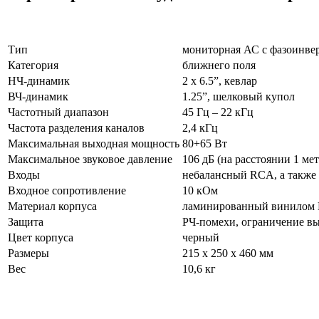
Тип
мониторная АС с фазоинве
Категория
ближнего поля
НЧ-динамик
2 х 6.5”, кевлар
ВЧ-динамик
1.25”, шелковый купол
Частотный диапазон
45 Гц – 22 кГц
Частота разделения каналов
2,4 кГц
Максимальная выходная мощность
80+65 Вт
Максимальное звуковое давление
106 дБ (на расстоянии 1 мет
Входы
небалансный RCA, а также 
Входное сопротивление
10 кОм
Материал корпуса
ламинированный винило
Защита
РЧ-помехи, ограничение вы
Цвет корпуса
черный
Размеры
215 х 250 х 460 мм
Вес
10,6 кг