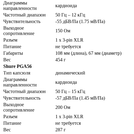
Диаграммы
кардиоида
направленности
Частотный диапазон
50 Гц – 12 кГц
Чувствительность
-55 дБВ/Па (1.75 мВ/Па)
Выходное
150 Ом
сопротивление
Разъем
1 x 3-pin XLR
Питание
не требуется
Габариты
108 мм (длина), 67 мм (диаметр)
Вес
454 г
Shure PGA56
Тип капсюля
динамический
Диаграммы
кардиоида
направленности
Частотный диапазон
50 Гц – 15 кГц
Чувствительность
-57 дБВ/Па (1.45 мВ/Па)
Выходное
200 Ом
сопротивление
Разъем
1 x 3-pin XLR
Питание
не требуется
Вес
287 г