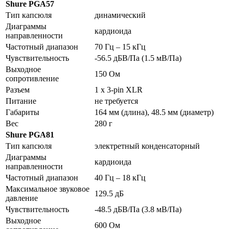
Shure PGA57
Тип капсюля
динамический
Диаграммы
кардиоида
направленности
Частотный диапазон
70 Гц – 15 кГц
Чувствительность
-56.5 дБВ/Па (1.5 мВ/Па)
Выходное
150 Ом
сопротивление
Разъем
1 x 3-pin XLR
Питание
не требуется
Габариты
164 мм (длина), 48.5 мм (диаметр)
Вес
280 г
Shure PGA81
Тип капсюля
электретный конденсаторный
Диаграммы
кардиоида
направленности
Частотный диапазон
40 Гц – 18 кГц
Максимальное звуковое
129.5 дБ
давление
Чувствительность
-48.5 дБВ/Па (3.8 мВ/Па)
Выходное
600 Ом