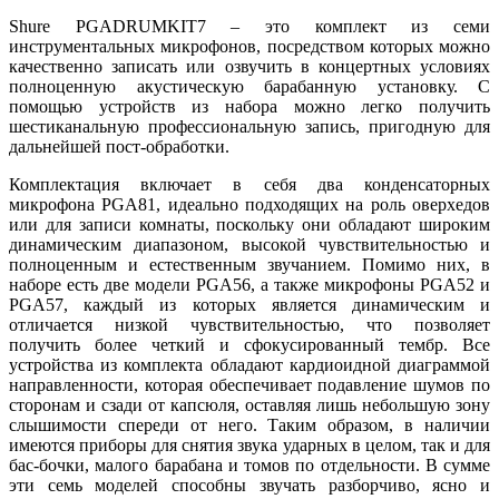
Shure PGADRUMKIT7 – это комплект из семи
инструментальных микрофонов, посредством которых можно
качественно записать или озвучить в концертных условиях
полноценную акустическую барабанную установку. С
помощью устройств из набора можно легко получить
шестиканальную профессиональную запись, пригодную для
дальнейшей пост-обработки.
Комплектация включает в себя два конденсаторных
микрофона PGA81, идеально подходящих на роль оверхедов
или для записи комнаты, поскольку они обладают широким
динамическим диапазоном, высокой чувствительностью и
полноценным и естественным звучанием. Помимо них, в
наборе есть две модели PGA56, а также микрофоны PGA52 и
PGA57, каждый из которых является динамическим и
отличается низкой чувствительностью, что позволяет
получить более четкий и сфокусированный тембр. Все
устройства из комплекта обладают кардиоидной диаграммой
направленности, которая обеспечивает подавление шумов по
сторонам и сзади от капсюля, оставляя лишь небольшую зону
слышимости спереди от него. Таким образом, в наличии
имеются приборы для снятия звука ударных в целом, так и для
бас-бочки, малого барабана и томов по отдельности. В сумме
эти семь моделей способны звучать разборчиво, ясно и