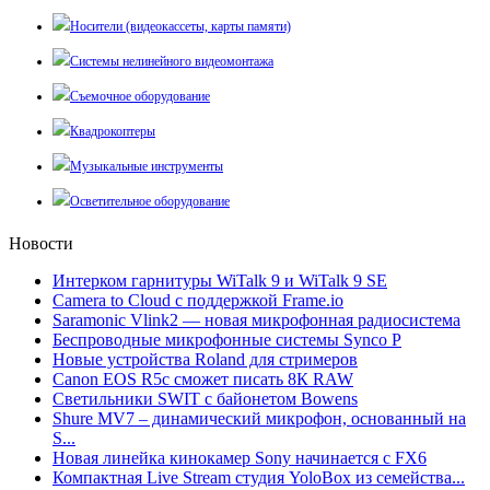
Носители (видеокассеты, карты памяти)
Системы нелинейного видеомонтажа
Съемочное оборудование
Квадрокоптеры
Музыкальные инструменты
Осветительное оборудование
Новости
Интерком гарнитуры WiTalk 9 и WiTalk 9 SE
Camera to Cloud с поддержкой Frame.io
Saramonic Vlink2 — новая микрофонная радиосистема
Беспроводные микрофонные системы Synco P
Новые устройства Roland для стримеров
Canon EOS R5c сможет писать 8К RAW
Светильники SWIT с байонетом Bowens
Shure MV7 – динамический микрофон, основанный на
S...
Новая линейка кинокамер Sony начинается с FX6
Компактная Live Stream студия YoloBox из семейства...