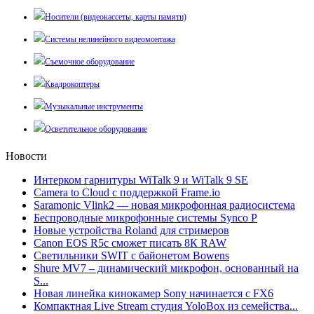
Носители (видеокассеты, карты памяти)
Системы нелинейного видеомонтажа
Съемочное оборудование
Квадрокоптеры
Музыкальные инструменты
Осветительное оборудование
Новости
Интерком гарнитуры WiTalk 9 и WiTalk 9 SE
Camera to Cloud с поддержкой Frame.io
Saramonic Vlink2 — новая микрофонная радиосистема
Беспроводные микрофонные системы Synco P
Новые устройства Roland для стримеров
Canon EOS R5c сможет писать 8К RAW
Светильники SWIT с байонетом Bowens
Shure MV7 – динамический микрофон, основанный на
S...
Новая линейка кинокамер Sony начинается с FX6
Компактная Live Stream студия YoloBox из семейства...