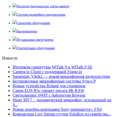
Носители (видеокассеты, карты памяти)
Системы нелинейного видеомонтажа
Съемочное оборудование
Квадрокоптеры
Музыкальные инструменты
Осветительное оборудование
Новости
Интерком гарнитуры WiTalk 9 и WiTalk 9 SE
Camera to Cloud с поддержкой Frame.io
Saramonic Vlink2 — новая микрофонная радиосистема
Беспроводные микрофонные системы Synco P
Новые устройства Roland для стримеров
Canon EOS R5c сможет писать 8К RAW
Светильники SWIT с байонетом Bowens
Shure MV7 – динамический микрофон, основанный на
S...
Новая линейка кинокамер Sony начинается с FX6
Компактная Live Stream студия YoloBox из семейства...