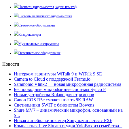
Носители (видеокассеты, карты памяти)
Системы нелинейного видеомонтажа
Съемочное оборудование
Квадрокоптеры
Музыкальные инструменты
Осветительное оборудование
Новости
Интерком гарнитуры WiTalk 9 и WiTalk 9 SE
Camera to Cloud с поддержкой Frame.io
Saramonic Vlink2 — новая микрофонная радиосистема
Беспроводные микрофонные системы Synco P
Новые устройства Roland для стримеров
Canon EOS R5c сможет писать 8К RAW
Светильники SWIT с байонетом Bowens
Shure MV7 – динамический микрофон, основанный на
S...
Новая линейка кинокамер Sony начинается с FX6
Компактная Live Stream студия YoloBox из семейства...