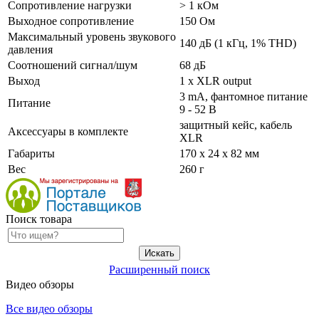
Сопротивление нагрузки
> 1 кОм
Выходное сопротивление
150 Ом
Максимальный уровень звукового
140 дБ (1 кГц, 1% THD)
давления
Соотношений сигнал/шум
68 дБ
Выход
1 x XLR output
3 mA, фантомное питание
Питание
9 - 52 В
защитный кейс, кабель
Аксессуары в комплекте
XLR
Габариты
170 x 24 x 82 мм
Вес
260 г
Поиск товара
Расширенный поиск
Видео обзоры
Все видео обзоры