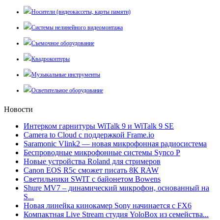
Носители (видеокассеты, карты памяти)
Системы нелинейного видеомонтажа
Съемочное оборудование
Квадрокоптеры
Музыкальные инструменты
Осветительное оборудование
Новости
Интерком гарнитуры WiTalk 9 и WiTalk 9 SE
Camera to Cloud с поддержкой Frame.io
Saramonic Vlink2 — новая микрофонная радиосистема
Беспроводные микрофонные системы Synco P
Новые устройства Roland для стримеров
Canon EOS R5c сможет писать 8К RAW
Светильники SWIT с байонетом Bowens
Shure MV7 – динамический микрофон, основанный на
S...
Новая линейка кинокамер Sony начинается с FX6
Компактная Live Stream студия YoloBox из семейства...