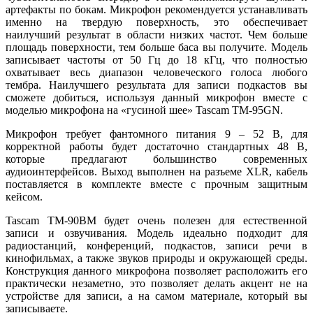
артефакты по бокам. Микрофон рекомендуется устанавливать
именно на твердую поверхность, это обеспечивает
наилучший результат в области низких частот. Чем больше
площадь поверхности, тем больше баса вы получите. Модель
записывает частоты от 50 Гц до 18 кГц, что полностью
охватывает весь диапазон человеческого голоса любого
тембра. Наилучшего результата для записи подкастов вы
сможете добиться, используя данный микрофон вместе с
моделью микрофона на «гусиной шее» Tascam TM-95GN.
Микрофон требует фантомного питания 9 – 52 В, для
корректной работы будет достаточно стандартных 48 В,
которые предлагают большинство современных
аудиоинтерфейсов. Выход выполнен на разъеме XLR, кабель
поставляется в комплекте вместе с прочным защитным
кейсом.
Tascam TM-90BM будет очень полезен для естественной
записи и озвучивания. Модель идеально подходит для
радиостанций, конференций, подкастов, записи речи в
кинофильмах, а также звуков природы и окружающей среды.
Конструкция данного микрофона позволяет расположить его
практически незаметно, это позволяет делать акцент не на
устройстве для записи, а на самом материале, который вы
записываете.