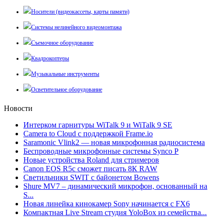
Носители (видеокассеты, карты памяти)
Системы нелинейного видеомонтажа
Съемочное оборудование
Квадрокоптеры
Музыкальные инструменты
Осветительное оборудование
Новости
Интерком гарнитуры WiTalk 9 и WiTalk 9 SE
Camera to Cloud с поддержкой Frame.io
Saramonic Vlink2 — новая микрофонная радиосистема
Беспроводные микрофонные системы Synco P
Новые устройства Roland для стримеров
Canon EOS R5c сможет писать 8К RAW
Светильники SWIT с байонетом Bowens
Shure MV7 – динамический микрофон, основанный на
S...
Новая линейка кинокамер Sony начинается с FX6
Компактная Live Stream студия YoloBox из семейства...