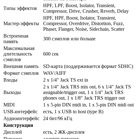
HPF, LPF, Boost, Isolator, Transient,
Типы эффектов
Compressor, Drive, Crusher, Reverb, Delay
HPF, HPF, Boost, Isolator, Transient,
Мастер-эффекты
Compressor, Overdrive, Distortion, Fuzz,
Phaser, Flanger, Noise, Sidechain, Scatter
Встроенная
300 сэмплов или больше
память
Максимальная
длительность
600 сек
сэмплов
Внешняя память
SD-карта (поддерживается формат SDHC)
Формат сэмплов
WAV/AIFF
Входы
2 x 1/4" Jack TS ext in
2 x 1/4" Jack TRS mix out, 6 x 1/4" Jack TS
Выходы
assignable/trigger out, 1 x 1/4" Jack TRS
phones out, 1 x 1/8" Jack TRS trigger out
MIDI
1 x 5-pin DIN midi in, 1 x 5-pin DIN midi out
USB-интерфейс
есть, 1 x USB to host (type B)
Аудиоинтерфейс
24 бит/96 кГц
Конструкция
Дисплей
есть, 2 ЖК-дисплея
Питание
адаптер питания