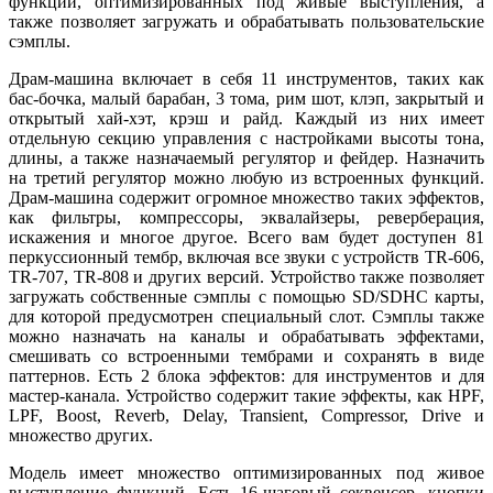
функций, оптимизированных под живые выступления, а
также позволяет загружать и обрабатывать пользовательские
сэмплы.
Драм-машина включает в себя 11 инструментов, таких как
бас-бочка, малый барабан, 3 тома, рим шот, клэп, закрытый и
открытый хай-хэт, крэш и райд. Каждый из них имеет
отдельную секцию управления с настройками высоты тона,
длины, а также назначаемый регулятор и фейдер. Назначить
на третий регулятор можно любую из встроенных функций.
Драм-машина содержит огромное множество таких эффектов,
как фильтры, компрессоры, эквалайзеры, реверберация,
искажения и многое другое. Всего вам будет доступен 81
перкуссионный тембр, включая все звуки с устройств TR-606,
TR-707, TR-808 и других версий. Устройство также позволяет
загружать собственные сэмплы с помощью SD/SDHC карты,
для которой предусмотрен специальный слот. Сэмплы также
можно назначать на каналы и обрабатывать эффектами,
смешивать со встроенными тембрами и сохранять в виде
паттернов. Есть 2 блока эффектов: для инструментов и для
мастер-канала. Устройство содержит такие эффекты, как HPF,
LPF, Boost, Reverb, Delay, Transient, Compressor, Drive и
множество других.
Модель имеет множество оптимизированных под живое
выступление функций. Есть 16-шаговый секвенсер, кнопки