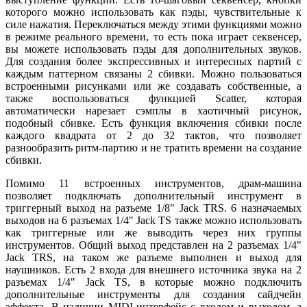
которого можно использовать как пэды, чувствительные к
силе нажатия. Переключаться между этими функциями можно
в режиме реального времени, то есть пока играет секвенсер,
вы можете использовать пэды для дополнительных звуков.
Для создания более экспрессивных и интересных партий с
каждым паттерном связаны 2 сбивки. Можно пользоваться
встроенными рисунками или же создавать собственные, а
также воспользоваться функцией Scatter, которая
автоматически нарезает сэмплы в хаотичный рисунок,
подобный сбивке. Есть функция включения сбивки после
каждого квадрата от 2 до 32 тактов, что позволяет
разнообразить ритм-партию и не тратить времени на создание
сбивки.
Помимо 11 встроенных инструментов, драм-машина
позволяет подключать дополнительный инструмент в
триггерный выход на разъеме 1/8" Jack TRS. 6 назначаемых
выходов на 6 разъемах 1/4" Jack TS также можно использовать
как триггерные или же выводить через них группы
инструментов. Общий выход представлен на 2 разъемах 1/4"
Jack TRS, на таком же разъеме выполнен и выход для
наушников. Есть 2 входа для внешнего источника звука на 2
разъемах 1/4" Jack TS, в которые можно подключить
дополнительные инструменты для создания сайдчейн
эффекта. В наличии MIDI-интерфейс с входом и выходом, а