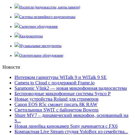
Носители (видеокассеты, карты памяти)
Системы нелинейного видеомонтажа
Съемочное оборудование
Квадрокоптеры
Музыкальные инструменты
Осветительное оборудование
Новости
Интерком гарнитуры WiTalk 9 и WiTalk 9 SE
Camera to Cloud с поддержкой Frame.io
Saramonic Vlink2 — новая микрофонная радиосистема
Беспроводные микрофонные системы Synco P
Новые устройства Roland для стримеров
Canon EOS R5c сможет писать 8К RAW
Светильники SWIT с байонетом Bowens
Shure MV7 – динамический микрофон, основанный на
S...
Новая линейка кинокамер Sony начинается с FX6
Компактная Live Stream студия YoloBox из семейства...