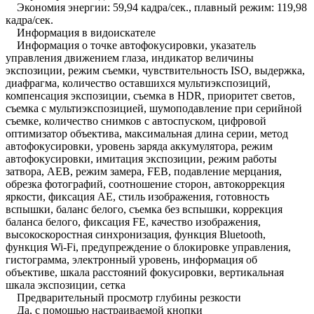
Экономия энергии: 59,94 кадра/сек., плавный режим: 119,98
кадра/сек.
Информация в видоискателе
Информация о точке автофокусировки, указатель
управления движением глаза, индикатор величины
экспозиции, режим съемки, чувствительность ISO, выдержка,
диафрагма, количество оставшихся мультиэкспозиций,
компенсация экспозиции, съемка в HDR, приоритет светов,
съемка с мультиэкспозицией, шумоподавление при серийной
съемке, количество снимков с автоспуском, цифровой
оптимизатор объектива, максимальная длина серии, метод
автофокусировки, уровень заряда аккумулятора, режим
автофокусировки, имитация экспозиции, режим работы
затвора, AEB, режим замера, FEB, подавление мерцания,
обрезка фотографий, соотношение сторон, автокоррекция
яркости, фиксация AE, стиль изображения, готовность
вспышки, баланс белого, съемка без вспышки, коррекция
баланса белого, фиксация FE, качество изображения,
высокоскоростная синхронизация, функция Bluetooth,
функция Wi-Fi, предупреждение о блокировке управления,
гистограмма, электронный уровень, информация об
объективе, шкала расстояний фокусировки, вертикальная
шкала экспозиции, сетка
Предварительный просмотр глубины резкости
Да, с помощью настраиваемой кнопки