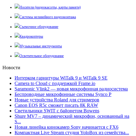
Носители (видеокассеты, карты памяти)
Системы нелинейного видеомонтажа
Съемочное оборудование
Квадрокоптеры
Музыкальные инструменты
Осветительное оборудование
Новости
Интерком гарнитуры WiTalk 9 и WiTalk 9 SE
Camera to Cloud с поддержкой Frame.io
Saramonic Vlink2 — новая микрофонная радиосистема
Беспроводные микрофонные системы Synco P
Новые устройства Roland для стримеров
Canon EOS R5c сможет писать 8К RAW
Светильники SWIT с байонетом Bowens
Shure MV7 – динамический микрофон, основанный на
S...
Новая линейка кинокамер Sony начинается с FX6
Компактная Live Stream студия YoloBox из семейства...