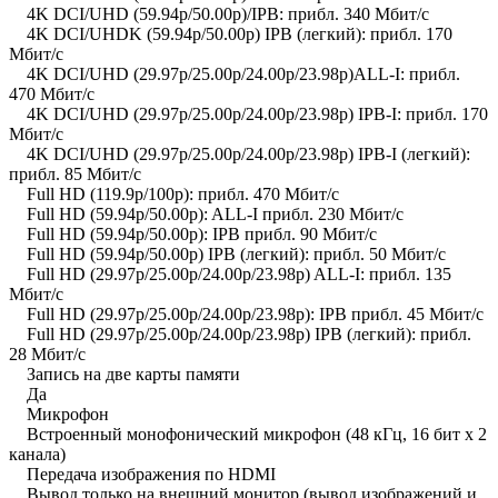
4K DCI/UHD (59.94p/50.00p)/IPB: прибл. 340 Мбит/с
4K DCI/UHDK (59.94p/50.00p) IPB (легкий): прибл. 170
Мбит/с
4K DCI/UHD (29.97p/25.00p/24.00p/23.98p)ALL-I: прибл.
470 Мбит/с
4K DCI/UHD (29.97p/25.00p/24.00p/23.98p) IPB-I: прибл. 170
Мбит/с
4K DCI/UHD (29.97p/25.00p/24.00p/23.98p) IPB-I (легкий):
прибл. 85 Мбит/с
Full HD (119.9p/100p): прибл. 470 Мбит/с
Full HD (59.94p/50.00p): ALL-I прибл. 230 Мбит/с
Full HD (59.94p/50.00p): IPB прибл. 90 Мбит/с
Full HD (59.94p/50.00p) IPB (легкий): прибл. 50 Мбит/с
Full HD (29.97p/25.00p/24.00p/23.98p) ALL-I: прибл. 135
Мбит/с
Full HD (29.97p/25.00p/24.00p/23.98p): IPB прибл. 45 Мбит/с
Full HD (29.97p/25.00p/24.00p/23.98p) IPB (легкий): прибл.
28 Мбит/с
Запись на две карты памяти
Да
Микрофон
Встроенный монофонический микрофон (48 кГц, 16 бит x 2
канала)
Передача изображения по HDMI
Вывод только на внешний монитор (вывод изображений и