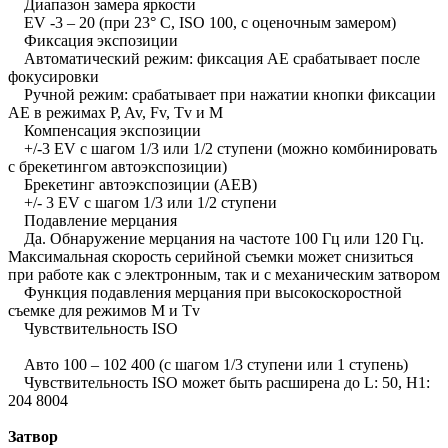
Диапазон замера яркости
EV -3 – 20 (при 23° C, ISO 100, с оценочным замером)
Фиксация экспозиции
Автоматический режим: фиксация AE срабатывает после
фокусировки
Ручной режим: срабатывает при нажатии кнопки фиксации
AE в режимах P, Av, Fv, Tv и M
Компенсация экспозиции
+/-3 EV с шагом 1/3 или 1/2 ступени (можно комбинировать
с брекетингом автоэкспозиции)
Брекетинг автоэкспозиции (AEB)
+/- 3 EV с шагом 1/3 или 1/2 ступени
Подавление мерцания
Да. Обнаружение мерцания на частоте 100 Гц или 120 Гц.
Максимальная скорость серийной съемки может снизиться
при работе как с электронным, так и с механическим затвором
Функция подавления мерцания при высокоскоростной
съемке для режимов M и Tv
Чувствительность ISO
Авто 100 – 102 400 (с шагом 1/3 ступени или 1 ступень)
Чувствительность ISO может быть расширена до L: 50, H1:
204 8004
Затвор