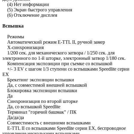
(4) Нет информации
(5) Экран быстрого управления
(6) Отключение дисплея
Вспышка
Режимы
Автоматический режим E-TTL II, ручной замер
X-синхронизация
1/200 сек. для механического затвора / 1/250 сек. для
электронного по 1-й шторке, электронный затвор 1/180 сек.
Компенсация экспозиции при съемке со вспышкой
+/- 3 EV с шагом 1/3 ступени со вспышками Speedlite серии
EX
Брекетинг экспозиции вспышки
Да, с совместимой внешней вспышкой
Блокировка экспозиции вспышки
Да
Синхронизация по второй шторке
Да, со вспышкой Speedlite
Терминал "горячий башмак" / ПК
Да/да/да
Совместимость с внешними вспышками
E-TTL II со вспышками Speedlite серии EX, беспроводное
управление несколькими вспышками