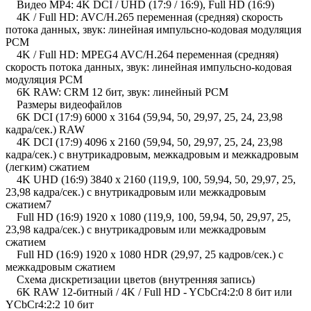
Видео MP4: 4K DCI / UHD (17:9 / 16:9), Full HD (16:9)
4K / Full HD: AVC/H.265 переменная (средняя) скорость
потока данных, звук: линейная импульсно-кодовая модуляция
PCM
4K / Full HD: MPEG4 AVC/H.264 переменная (средняя)
скорость потока данных, звук: линейная импульсно-кодовая
модуляция PCM
6K RAW: CRM 12 бит, звук: линейный PCM
Размеры видеофайлов
6K DCI (17:9) 6000 x 3164 (59,94, 50, 29,97, 25, 24, 23,98
кадра/сек.) RAW
4K DCI (17:9) 4096 x 2160 (59,94, 50, 29,97, 25, 24, 23,98
кадра/сек.) с внутрикадровым, межкадровым и межкадровым
(легким) сжатием
4K UHD (16:9) 3840 x 2160 (119,9, 100, 59,94, 50, 29,97, 25,
23,98 кадра/сек.) с внутрикадровым или межкадровым
сжатием7
Full HD (16:9) 1920 x 1080 (119,9, 100, 59,94, 50, 29,97, 25,
23,98 кадра/сек.) с внутрикадровым или межкадровым
сжатием
Full HD (16:9) 1920 x 1080 HDR (29,97, 25 кадров/сек.) с
межкадровым сжатием
Схема дискретизации цветов (внутренняя запись)
6K RAW 12-битный / 4K / Full HD - YCbCr4:2:0 8 бит или
YCbCr4:2:2 10 бит