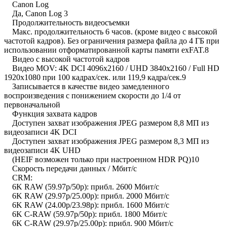
Canon Log
Да, Canon Log 3
Продолжительность видеосъемки
Макс. продолжительность 6 часов. (кроме видео с высокой
частотой кадров). Без ограничения размера файла до 4 ГБ при
использовании отформатированной карты памяти exFAT.8
Видео с высокой частотой кадров
Видео MOV: 4K DCI 4096x2160 / UHD 3840x2160 / Full HD
1920x1080 при 100 кадрах/сек. или 119,9 кадра/сек.9
Записывается в качестве видео замедленного
воспроизведения с понижением скорости до 1/4 от
первоначальной
Функция захвата кадров
Доступен захват изображения JPEG размером 8,8 МП из
видеозаписи 4K DCI
Доступен захват изображения JPEG размером 8,3 МП из
видеозаписи 4K UHD
(HEIF возможен только при настроенном HDR PQ)10
Скорость передачи данных / Мбит/с
CRM:
6K RAW (59.97p/50p): прибл. 2600 Мбит/с
6K RAW (29.97p/25.00p): прибл. 2000 Мбит/с
6K RAW (24.00p/23.98p): прибл. 1600 Мбит/с
6K C-RAW (59.97p/50p): прибл. 1800 Мбит/с
6K C-RAW (29.97p/25.00p): прибл. 900 Мбит/с