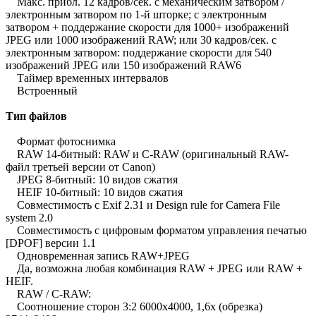
Макс. прибл. 12 кадров/сек. с механическим затвором /
электронным затвором по 1-й шторке; с электронным
затвором + поддержание скорости для 1000+ изображений
JPEG или 1000 изображений RAW; или 30 кадров/сек. с
электронным затвором: поддержание скорости для 540
изображений JPEG или 150 изображений RAW6
Таймер временных интервалов
Встроенный
Тип файлов
Формат фотоснимка
RAW 14-битный: RAW и C-RAW (оригинальный RAW-
файл третьей версии от Canon)
JPEG 8-битный: 10 видов сжатия
HEIF 10-битный: 10 видов сжатия
Совместимость с Exif 2.31 и Design rule for Camera File
system 2.0
Совместимость с цифровым форматом управления печатью
[DPOF] версии 1.1
Одновременная запись RAW+JPEG
Да, возможна любая комбинация RAW + JPEG или RAW +
HEIF.
RAW / C-RAW:
Соотношение сторон 3:2 6000x4000, 1,6x (обрезка)