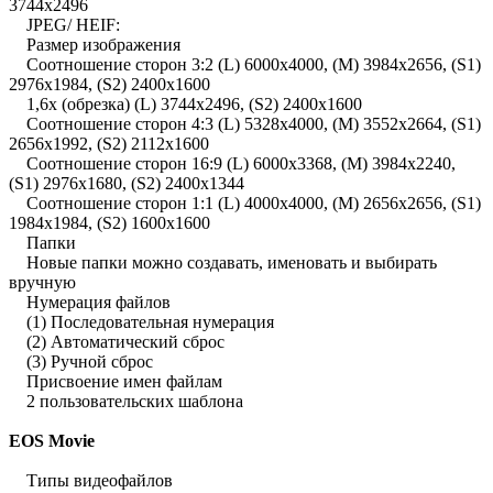
3744x2496
JPEG/ HEIF:
Размер изображения
Соотношение сторон 3:2 (L) 6000x4000, (M) 3984x2656, (S1)
2976x1984, (S2) 2400x1600
1,6x (обрезка) (L) 3744x2496, (S2) 2400x1600
Соотношение сторон 4:3 (L) 5328x4000, (M) 3552x2664, (S1)
2656x1992, (S2) 2112x1600
Соотношение сторон 16:9 (L) 6000x3368, (M) 3984x2240,
(S1) 2976x1680, (S2) 2400x1344
Соотношение сторон 1:1 (L) 4000x4000, (M) 2656x2656, (S1)
1984x1984, (S2) 1600x1600
Папки
Новые папки можно создавать, именовать и выбирать
вручную
Нумерация файлов
(1) Последовательная нумерация
(2) Автоматический сброс
(3) Ручной сброс
Присвоение имен файлам
2 пользовательских шаблона
EOS Movie
Типы видеофайлов