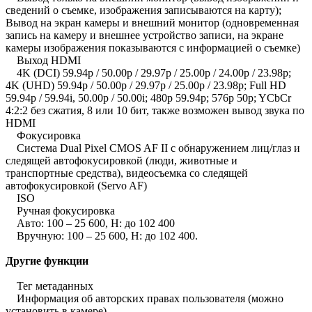
сведений о съемке, изображения записываются на карту);
Вывод на экран камеры и внешний монитор (одновременная
запись на камеру и внешнее устройство записи, на экране
камеры изображения показываются с информацией о съемке)
Выход HDMI
4K (DCI) 59.94p / 50.00p / 29.97p / 25.00p / 24.00p / 23.98p;
4K (UHD) 59.94p / 50.00p / 29.97p / 25.00p / 23.98p; Full HD
59.94p / 59.94i, 50.00p / 50.00i; 480p 59.94p; 576p 50p; YCbCr
4:2:2 без сжатия, 8 или 10 бит, также возможен вывод звука по
HDMI
Фокусировка
Система Dual Pixel CMOS AF II с обнаружением лиц/глаз и
следящей автофокусировкой (люди, животные и
транспортные средства), видеосъемка со следящей
автофокусировкой (Servo AF)
ISO
Ручная фокусировка
Авто: 100 – 25 600, H: до 102 400
Вручную: 100 – 25 600, H: до 102 400.
Другие функции
Тег метаданных
Информация об авторских правах пользователя (можно
установить в камере)