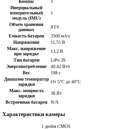
Компас
1
Инерциальный
измерительный
1
модуль (IMU)
Объем хранения
8 Гб
данных
Емкость батареи
3500 мАч
Напряжение
11,55 В
Макс. напряжение
13,2 В
при зарядке
Тип батареи
LiPo 3S
Энергопотребление
40.42 Втч
Вес
198 г
Диапазон температур
От 5°C до 40°C
зарядки
Макс. мощность
38 Вт
зарядки
Встроенная батарея
N/A
Характеристики камеры
1 дюйм CMOS