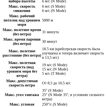
набора высоты
6 м/с (N Mode)
Макс. скорость
6 м/с (S Mode)
снижения
6 м/с (N Mode)
Макс. рабочий
потолок над уровнем
5000 м
моря
Макс. полетное время
31 минута
(без ветра)
Макс. время парения
30 минут
(без ветра)
18.5 км (крейсерская скорость была
Макс. полетное
улучшена и теперь включает скорость
расстояние (без ветра)
в 13,5 м/с)
Макс. полетная
19 м/с (S Mode)
скорость (над
15 м/с (N Mode)
уровнем моря без
5 м/с (T Mode)
ветра)
Макс. допустимая
От 8,5 до 10,5 м/с
скорость ветра
35° (S Mode)
Макс. угол тангажа
25° (N Mode 35°, в условиях сильного
ветра)
Макс. угловая
250°/с (S Mode)