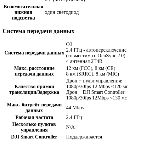
Вспомогательная
нижняя
один светодиод
подсветка
Система передачи данных
O3
2.4 ГГц - автопереключение
Система передачи данных
(совместима с OcuSync 2.0)
4-антенная 2T4R
Макс. расстояние
12 км (FCC), 8 км (CE)
передачи данных
8 км (SRRC), 8 км (MIC)
Дрон + пульт управления:
Качество прямой
1080p/30fps 12 Mbps <120 мс
трансляции/Задержка
Дрон + DJI Smart Controller:
1080p/30fps 12Mbps <130 мс
Макс. битрейт передачи
44 Mbps
данных
Рабочая частота
2.4 ГГц
Несколько пультов
N/A
управления
DJI Smart Controller
Поддерживается