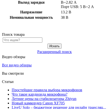
Выход зарядки
В⎓2.82 A
Порт USB: 5 В⎓2 A
Напряжение
13.2 В
Номинальная мощность
38 В
Поиск товара
Расширенный поиск
Видео обзоры
Все видео обзоры
Вы смотрели
Статьи
Простейшие правила выбора микрофонов
Что такое кардиоида микрофона?
Летние цены на стабилизаторы Zhiyun
Новый камкордер Canon XF705
LiveU Solo – бюджетное решение для онлайн трансляц...