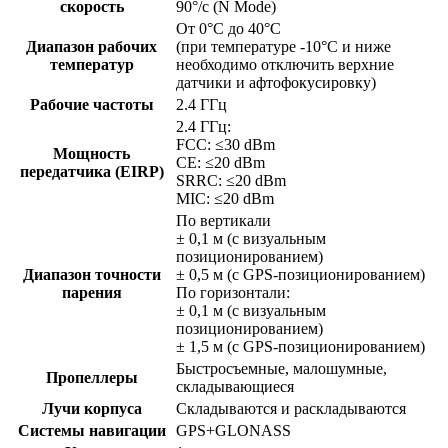
скорость
90°/с (N Mode)
От 0°C до 40°C
Диапазон рабочих
(при температуре -10°C и ниже
температур
необходимо отключить верхние
датчики и афтофокусировку)
Рабочие частоты
2.4 ГГц
2.4 ГГц:
FCC: ≤30 dBm
Мощность
CE: ≤20 dBm
передатчика (EIRP)
SRRC: ≤20 dBm
MIC: ≤20 dBm
По вертикали
± 0,1 м (с визуальным
позиционированием)
Диапазон точности
± 0,5 м (с GPS-позиционированием)
парения
По горизонтали:
± 0,1 м (с визуальным
позиционированием)
± 1,5 м (с GPS-позиционированием)
Быстросъемные, малошумные,
Пропеллеры
складывающиеся
Лучи корпуса
Складываются и раскладываются
Системы навигации
GPS+GLONASS