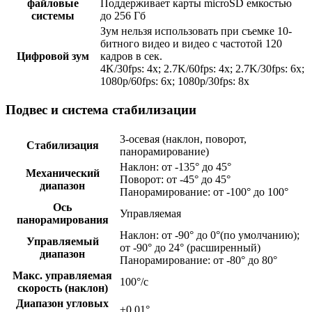
файловые
Поддерживает карты microSD емкостью
системы
до 256 Гб
Зум нельзя использовать при съемке 10-
битного видео и видео с частотой 120
Цифровой зум
кадров в сек.
4K/30fps: 4x; 2.7K/60fps: 4x; 2.7K/30fps: 6x;
1080p/60fps: 6x; 1080p/30fps: 8x
Подвес и система стабилизации
3-осевая (наклон, поворот,
Стабилизация
панорамирование)
Наклон: от -135° до 45°
Механический
Поворот: от -45° до 45°
диапазон
Панорамирование: от -100° до 100°
Ось
Управляемая
панорамирования
Наклон: от -90° до 0°(по умолчанию);
Управляемый
от -90° до 24° (расширенный)
диапазон
Панорамирование: от -80° до 80°
Макс. управляемая
100°/с
скорость (наклон)
Диапазон угловых
±0.01°