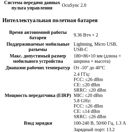
Система передачи данных
OcuSync 2.0
пульта управления
Интеллектуальная полетная батарея
Время автономной работы
9.36 Втч × 2
батареи
Поддерживаемые мобильные
Lightning, Micro USB,
разъемы
USB-C
Макс. допустимый размер
180×86×10 мм (длина ×
мобильного устройства
ширина × высота)
Диапазон рабочих температур
От -10° до 40°C
2.4 ГГц:
FCC: ≤26 dBm
CE: ≤20 dBm
SRRC: ≤20 dBm
Мощность передатчика (EIRP)
MIC: ≤20 dBm
5.8 GHz:
FCC: ≤26 dBm
CE: ≤14 dBm
SRRC: ≤26 dBm
Вход зарядки
100-240 В, 50/60 Гц, 1.3 A
Зарядный порт: 13.2