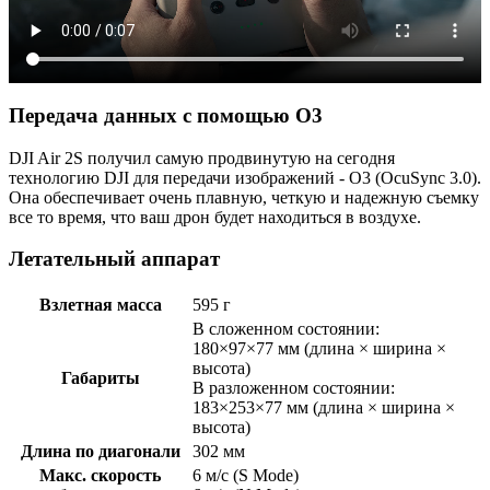
Передача данных с помощью O3
DJI Air 2S получил самую продвинутую на сегодня
технологию DJI для передачи изображений - O3 (OcuSync 3.0).
Она обеспечивает очень плавную, четкую и надежную съемку
все то время, что ваш дрон будет находиться в воздухе.
Летательный аппарат
Взлетная масса
595 г
В сложенном состоянии:
180×97×77 мм (длина × ширина ×
высота)
Габариты
В разложенном состоянии:
183×253×77 мм (длина × ширина ×
высота)
Длина по диагонали
302 мм
Макс. скорость
6 м/с (S Mode)