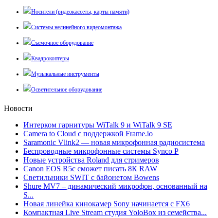
Носители (видеокассеты, карты памяти)
Системы нелинейного видеомонтажа
Съемочное оборудование
Квадрокоптеры
Музыкальные инструменты
Осветительное оборудование
Новости
Интерком гарнитуры WiTalk 9 и WiTalk 9 SE
Camera to Cloud с поддержкой Frame.io
Saramonic Vlink2 — новая микрофонная радиосистема
Беспроводные микрофонные системы Synco P
Новые устройства Roland для стримеров
Canon EOS R5c сможет писать 8К RAW
Светильники SWIT с байонетом Bowens
Shure MV7 – динамический микрофон, основанный на
S...
Новая линейка кинокамер Sony начинается с FX6
Компактная Live Stream студия YoloBox из семейства...