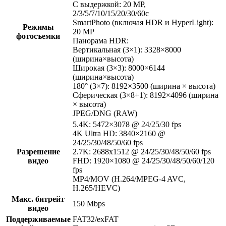
С выдержкой: 20 MP,
2/3/5/7/10/15/20/30/60с
SmartPhoto (включая HDR и HyperLight):
Режимы
20 MP
фотосъемки
Панорама HDR:
Вертикальная (3×1): 3328×8000
(ширина×высота)
Широкая (3×3): 8000×6144
(ширина×высота)
180° (3×7): 8192×3500 (ширина × высота)
Сферическая (3×8+1): 8192×4096 (ширина
× высота)
JPEG/DNG (RAW)
5.4K: 5472×3078 @ 24/25/30 fps
4K Ultra HD: 3840×2160 @
24/25/30/48/50/60 fps
Разрешение
2.7K: 2688x1512 @ 24/25/30/48/50/60 fps
видео
FHD: 1920×1080 @ 24/25/30/48/50/60/120
fps
MP4/MOV (H.264/MPEG-4 AVC,
H.265/HEVC)
Макс. битрейт
150 Mbps
видео
Поддерживаемые
FAT32/exFAT