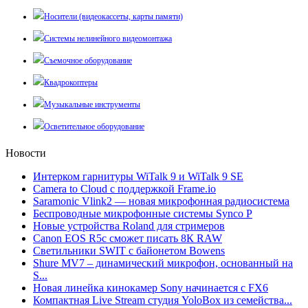
Носители (видеокассеты, карты памяти)
Системы нелинейного видеомонтажа
Съемочное оборудование
Квадрокоптеры
Музыкальные инструменты
Осветительное оборудование
Новости
Интерком гарнитуры WiTalk 9 и WiTalk 9 SE
Camera to Cloud с поддержкой Frame.io
Saramonic Vlink2 — новая микрофонная радиосистема
Беспроводные микрофонные системы Synco P
Новые устройства Roland для стримеров
Canon EOS R5c сможет писать 8К RAW
Светильники SWIT с байонетом Bowens
Shure MV7 – динамический микрофон, основанный на
S...
Новая линейка кинокамер Sony начинается с FX6
Компактная Live Stream студия YoloBox из семейства...