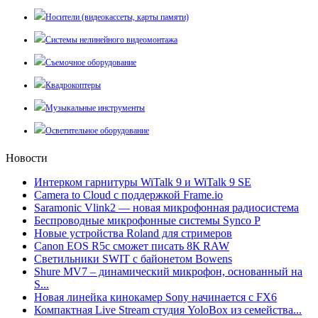
Носители (видеокассеты, карты памяти)
Системы нелинейного видеомонтажа
Съемочное оборудование
Квадрокоптеры
Музыкальные инструменты
Осветительное оборудование
Новости
Интерком гарнитуры WiTalk 9 и WiTalk 9 SE
Camera to Cloud с поддержкой Frame.io
Saramonic Vlink2 — новая микрофонная радиосистема
Беспроводные микрофонные системы Synco P
Новые устройства Roland для стримеров
Canon EOS R5c сможет писать 8К RAW
Светильники SWIT с байонетом Bowens
Shure MV7 – динамический микрофон, основанный на
S...
Новая линейка кинокамер Sony начинается с FX6
Компактная Live Stream студия YoloBox из семейства...