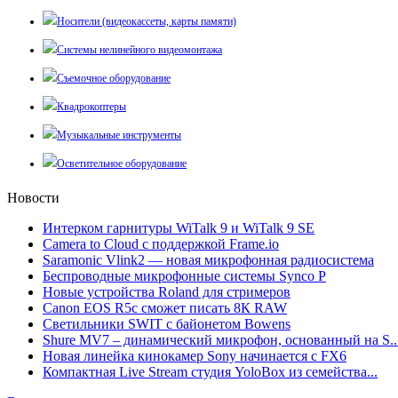
Носители (видеокассеты, карты памяти)
Системы нелинейного видеомонтажа
Съемочное оборудование
Квадрокоптеры
Музыкальные инструменты
Осветительное оборудование
Новости
Интерком гарнитуры WiTalk 9 и WiTalk 9 SE
Camera to Cloud с поддержкой Frame.io
Saramonic Vlink2 — новая микрофонная радиосистема
Беспроводные микрофонные системы Synco P
Новые устройства Roland для стримеров
Canon EOS R5c сможет писать 8К RAW
Светильники SWIT с байонетом Bowens
Shure MV7 – динамический микрофон, основанный на S..
Новая линейка кинокамер Sony начинается с FX6
Компактная Live Stream студия YoloBox из семейства...