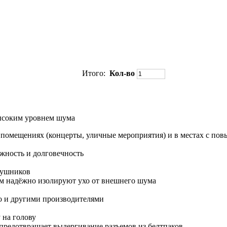
Итого:
Кол-во
высоким уровнем шума
помещениях (концерты, уличные мероприятия) и в местах с пов
жность и долговечность
аушников
м надёжно изолируют ухо от внешнего шума
eo и другими производителями
 на голову
редотвращает выдергивание разъемов из белтпаков.