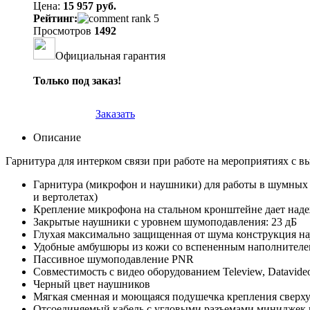
Цена:
15 957 руб.
Рейтинг:
Просмотров
1492
Официальная гарантия
Только под заказ!
Заказать
Описание
Гарнитура для интерком связи при работе на мероприятиях с 
Гарнитура (микрофон и наушники) для работы в шумных 
и вертолетах)
Крепление микрофона на стальном кронштейне дает наде
Закрытые наушники с уровнем шумоподавления: 23 дБ
Глухая максимально защищенная от шума конструкция н
Удобные амбушюры из кожи со вспененным наполнителе
Пассивное шумоподавление PNR
Совместимость с видео оборудованием Teleview, Datavid
Черный цвет наушников
Мягкая сменная и моющаяся подушечка крепления сверху
Отсоединяемый кабель с угловыми разъемами миниджек п