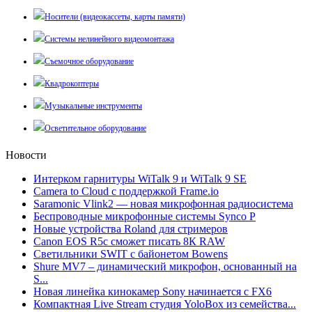
Носители (видеокассеты, карты памяти)
Системы нелинейного видеомонтажа
Съемочное оборудование
Квадрокоптеры
Музыкальные инструменты
Осветительное оборудование
Новости
Интерком гарнитуры WiTalk 9 и WiTalk 9 SE
Camera to Cloud с поддержкой Frame.io
Saramonic Vlink2 — новая микрофонная радиосистема
Беспроводные микрофонные системы Synco P
Новые устройства Roland для стримеров
Canon EOS R5c сможет писать 8К RAW
Светильники SWIT с байонетом Bowens
Shure MV7 – динамический микрофон, основанный на
S...
Новая линейка кинокамер Sony начинается с FX6
Компактная Live Stream студия YoloBox из семейства...