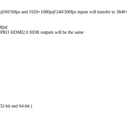
60/50fps and 1920×1080p@240/200fps inputs will transfer to 384
fps(
PRO HDMI2.0 HDR outputs will be the same
-bit and 64-bit )