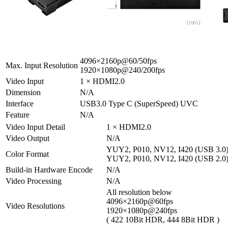
4096×2160p@60/50fps
Max. Input Resolution
1920×1080p@240/200fps
Video Input
1 × HDMI2.0
Dimension
N/A
Interface
USB3.0 Type C (SuperSpeed) UVC
Feature
N/A
Video Input Detail
1 × HDMI2.0
Video Output
N/A
YUY2, P010, NV12, I420 (USB 3.0
Color Format
YUY2, P010, NV12, I420 (USB 2.0
Build-in Hardware Encode
N/A
Video Processing
N/A
All resolution below
4096×2160p@60fps
Video Resolutions
1920×1080p@240fps
( 422 10Bit HDR, 444 8Bit HDR )