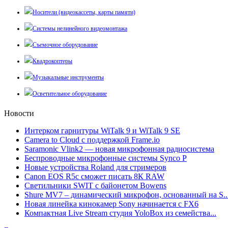
Носители (видеокассеты, карты памяти)
Системы нелинейного видеомонтажа
Съемочное оборудование
Квадрокоптеры
Музыкальные инструменты
Осветительное оборудование
Новости
Интерком гарнитуры WiTalk 9 и WiTalk 9 SE
Camera to Cloud с поддержкой Frame.io
Saramonic Vlink2 — новая микрофонная радиосистема
Беспроводные микрофонные системы Synco P
Новые устройства Roland для стримеров
Canon EOS R5c сможет писать 8К RAW
Светильники SWIT с байонетом Bowens
Shure MV7 – динамический микрофон, основанный на S..
Новая линейка кинокамер Sony начинается с FX6
Компактная Live Stream студия YoloBox из семейства...