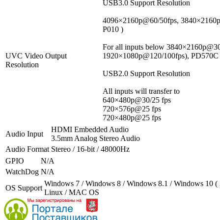
USB3.0 Support Resolution
4096×2160p@60/50fps, 3840×2160p@
P010 )
For all inputs below 3840×2160p@30
UVC Video Output
1920×1080p@120/100fps), PD570C 
Resolution
USB2.0 Support Resolution
All inputs will transfer to
640×480p@30/25 fps
720×576p@25 fps
720×480p@25 fps
HDMI Embedded Audio
Audio Input
3.5mm Analog Stereo Audio
Audio Format
Stereo / 16-bit / 48000Hz
GPIO
N/A
WatchDog
N/A
Windows 7 / Windows 8 / Windows 8.1 / Windows 10 ( 32
OS Support
Linux / MAC OS