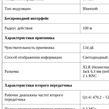
Тип модуляции
Bluetooth
Беспроводной интерфейс
Радиус действия
100 м
Характеристики приемника
Чувствительность приемника
134 дБ
Способ отображения информации
Светодиодный 
XLR (балансны
Разъемы
Jack 6,3 мм (не
2 x BNC
Характеристики второго передатчика
Рабочие диапазоны частот второго
Q1-6: 470.2 – 
передатчика
Полоса пропускания второго передатчика
0.2 МГц