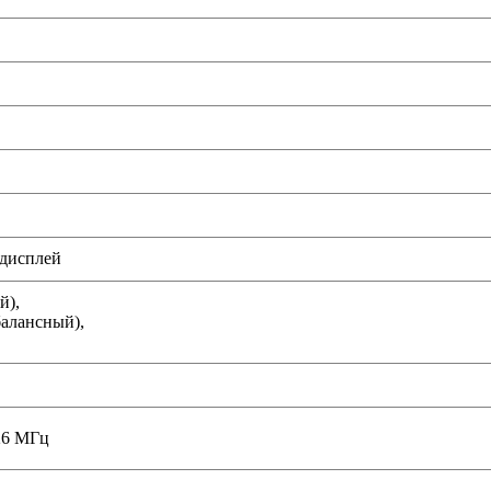
дисплей
й),
балансный),
526 МГц