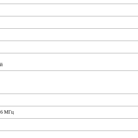
ый
526 МГц