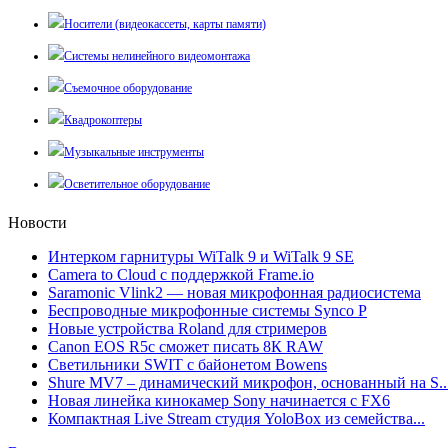
Носители (видеокассеты, карты памяти)
Системы нелинейного видеомонтажа
Съемочное оборудование
Квадрокоптеры
Музыкальные инструменты
Осветительное оборудование
Новости
Интерком гарнитуры WiTalk 9 и WiTalk 9 SE
Camera to Cloud с поддержкой Frame.io
Saramonic Vlink2 — новая микрофонная радиосистема
Беспроводные микрофонные системы Synco P
Новые устройства Roland для стримеров
Canon EOS R5c сможет писать 8К RAW
Светильники SWIT с байонетом Bowens
Shure MV7 – динамический микрофон, основанный на S..
Новая линейка кинокамер Sony начинается с FX6
Компактная Live Stream студия YoloBox из семейства...