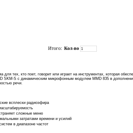
Итого:
Кол-во
 для тех, кто поет, говорит или играет на инструментах, которая обе
W-D SKM-S с динамическим микрофонным модулем MMD 835 в дополнение
востью речи.
еские всплески радиоэфира
 масштабируемость
устраняет сложные меню
имальными затратами времени и усилий
систем в диапазоне частот