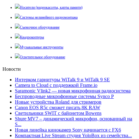
Носители (видеокассеты, карты памяти)
Системы нелинейного видеомонтажа
Съемочное оборудование
Квадрокоптеры
Музыкальные инструменты
Осветительное оборудование
Новости
Интерком гарнитуры WiTalk 9 и WiTalk 9 SE
Camera to Cloud с поддержкой Frame.io
Saramonic Vlink2 — новая микрофонная радиосистема
Беспроводные микрофонные системы Synco P
Новые устройства Roland для стримеров
Canon EOS R5c сможет писать 8К RAW
Светильники SWIT с байонетом Bowens
Shure MV7 – динамический микрофон, основанный на
S...
Новая линейка кинокамер Sony начинается с FX6
Компактная Live Stream студия YoloBox из семейства...