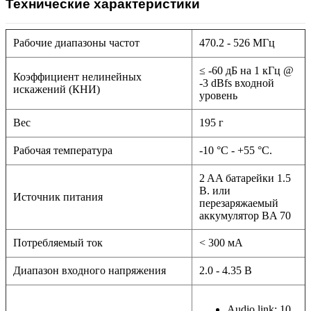
Технические характеристики
Рабочие диапазоны частот
470.2 - 526 МГц
≤ -60 дБ на 1 кГц @
Коэффициент нелинейных
-3 dBfs входной
искажений (КНИ)
уровень
Вес
195 г
Рабочая температура
-10 °C - +55 °C.
2 AA батарейки 1.5
В. или
Источник питания
перезаряжаемый
аккумулятор BA 70
Потребляемый ток
< 300 мА
Диапазон входного напряжения
2.0 - 4.35 В
Audio link: 10