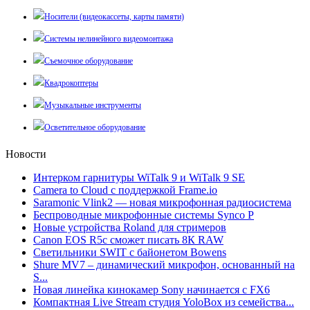
Носители (видеокассеты, карты памяти)
Системы нелинейного видеомонтажа
Съемочное оборудование
Квадрокоптеры
Музыкальные инструменты
Осветительное оборудование
Новости
Интерком гарнитуры WiTalk 9 и WiTalk 9 SE
Camera to Cloud с поддержкой Frame.io
Saramonic Vlink2 — новая микрофонная радиосистема
Беспроводные микрофонные системы Synco P
Новые устройства Roland для стримеров
Canon EOS R5c сможет писать 8К RAW
Светильники SWIT с байонетом Bowens
Shure MV7 – динамический микрофон, основанный на
S...
Новая линейка кинокамер Sony начинается с FX6
Компактная Live Stream студия YoloBox из семейства...