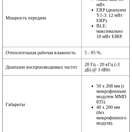
мВт.
ERP (диапазон
Y1-3: 12 мВт
Мощность передачи
ERP).
BLE:
максимально
10 мВт EIRP.
Относительная рабочая влажность
5 - 95 %.
20 Гц - 20 кГц (-3
Диапазон воспроизводимых частот
дБ) @ 3 dBfs
50 x 268 мм (с
микрофонным
модулем MMD
835).
Габариты
40 x 200 мм
(без
микрофонного
модуля).