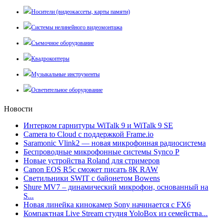
Носители (видеокассеты, карты памяти)
Системы нелинейного видеомонтажа
Съемочное оборудование
Квадрокоптеры
Музыкальные инструменты
Осветительное оборудование
Новости
Интерком гарнитуры WiTalk 9 и WiTalk 9 SE
Camera to Cloud с поддержкой Frame.io
Saramonic Vlink2 — новая микрофонная радиосистема
Беспроводные микрофонные системы Synco P
Новые устройства Roland для стримеров
Canon EOS R5c сможет писать 8К RAW
Светильники SWIT с байонетом Bowens
Shure MV7 – динамический микрофон, основанный на
S...
Новая линейка кинокамер Sony начинается с FX6
Компактная Live Stream студия YoloBox из семейства...