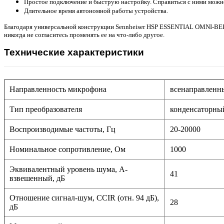
Простое подключение и быструю настройку. Справиться с ними можно
Длительное время автономной работы устройства.
Благодаря универсальной конструкции Sennheiser HSP ESSENTIAL OMNI-BEIGE
никогда не согласитесь променять ее на что-либо другое.
Технические характеристики
Направленность микрофона
всенаправленн
Тип преобразователя
конденсаторны
Воспроизводимые частоты, Гц
20-20000
Номинальное сопротивление, Ом
1000
Эквивалентный уровень шума, A-
41
взвешенный, дБ
Отношение сигнал-шум, CCIR (отн. 94 дБ),
28
дБ