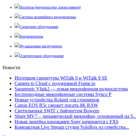
Носители (видеокассеты, карты памяти)
Системы нелинейного видеомонтажа
Съемочное оборудование
Квадрокоптеры
Музыкальные инструменты
Осветительное оборудование
Новости
Интерком гарнитуры WiTalk 9 и WiTalk 9 SE
Camera to Cloud с поддержкой Frame.io
Saramonic Vlink2 — новая микрофонная радиосистема
Беспроводные микрофонные системы Synco P
Новые устройства Roland для стримеров
Canon EOS R5c сможет писать 8К RAW
Светильники SWIT с байонетом Bowens
Shure MV7 – динамический микрофон, основанный на S..
Новая линейка кинокамер Sony начинается с FX6
Компактная Live Stream студия YoloBox из семейства...