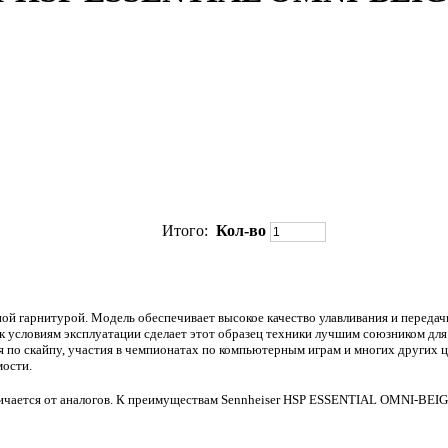
Итого:
Кол-во
 гарнитурой. Модель обеспечивает высокое качество улавливания и передачи 
 к условиям эксплуатации сделает этот образец техники лучшим союзником дл
ия по скайпу, участия в чемпионатах по компьютерным играм и многих других 
мости.
личается от аналогов. К преимуществам Sennheiser HSP ESSENTIAL OMNI-BEIG