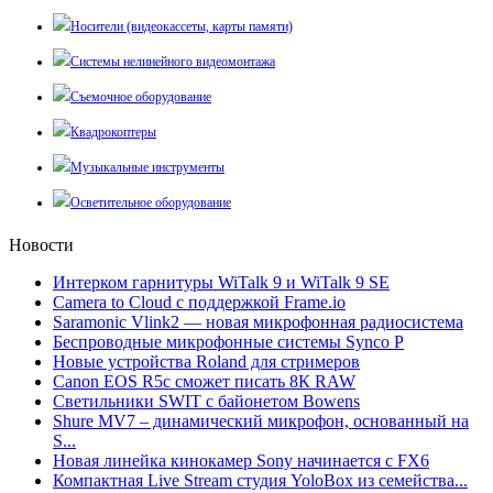
Носители (видеокассеты, карты памяти)
Системы нелинейного видеомонтажа
Съемочное оборудование
Квадрокоптеры
Музыкальные инструменты
Осветительное оборудование
Новости
Интерком гарнитуры WiTalk 9 и WiTalk 9 SE
Camera to Cloud с поддержкой Frame.io
Saramonic Vlink2 — новая микрофонная радиосистема
Беспроводные микрофонные системы Synco P
Новые устройства Roland для стримеров
Canon EOS R5c сможет писать 8К RAW
Светильники SWIT с байонетом Bowens
Shure MV7 – динамический микрофон, основанный на
S...
Новая линейка кинокамер Sony начинается с FX6
Компактная Live Stream студия YoloBox из семейства...