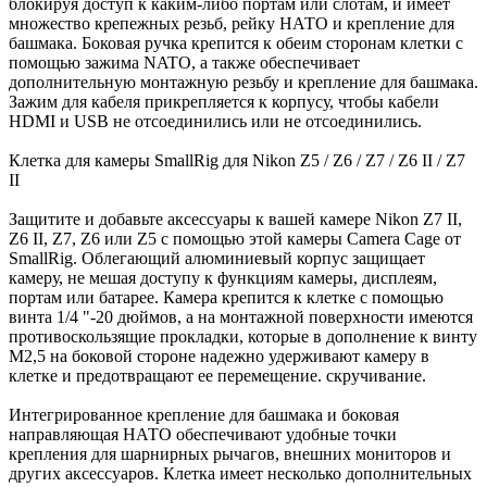
блокируя доступ к каким-либо портам или слотам, и имеет
множество крепежных резьб, рейку НАТО и крепление для
башмака. Боковая ручка крепится к обеим сторонам клетки с
помощью зажима NATO, а также обеспечивает
дополнительную монтажную резьбу и крепление для башмака.
Зажим для кабеля прикрепляется к корпусу, чтобы кабели
HDMI и USB не отсоединились или не отсоединились.
Клетка для камеры SmallRig для Nikon Z5 / Z6 / Z7 / Z6 II / Z7
II
Защитите и добавьте аксессуары к вашей камере Nikon Z7 II,
Z6 II, Z7, Z6 или Z5 с помощью этой камеры Camera Cage от
SmallRig. Облегающий алюминиевый корпус защищает
камеру, не мешая доступу к функциям камеры, дисплеям,
портам или батарее. Камера крепится к клетке с помощью
винта 1/4 "-20 дюймов, а на монтажной поверхности имеются
противоскользящие прокладки, которые в дополнение к винту
M2,5 на боковой стороне надежно удерживают камеру в
клетке и предотвращают ее перемещение. скручивание.
Интегрированное крепление для башмака и боковая
направляющая НАТО обеспечивают удобные точки
крепления для шарнирных рычагов, внешних мониторов и
других аксессуаров. Клетка имеет несколько дополнительных