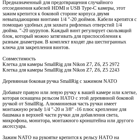
Предназначенный для предотвращения случайного
отсоединения кабелей HDMI и USB Type-C камеры, этот
зажим крепится к боковой стороне корпуса двумя
невыпадающими винтами 1/4 "-20 дюймов. Кабели крепятся с
помощью удобных для захвата рифленых отверстий 1/4
дюйма. "-20 шурупов. Каждый винт регулирует скользящий
блок, который можно затягивать для приспособления к
разным диаметрам. В комплект входят два шестигранных
ключа для закрепления винтов.
Совместимость
Клетка для камеры SmallRig для Nikon Z7, Z6, Z5 2972
Клетка для камеры SmallRig для Nikon Z7, Z6, Z5 2243
Деревянная боковая ручка SmallRig с зажимом NATO
Добавьте правую или левую ручку к вашей камере или клетке,
которая оснащена рельсом НАТО с этой деревянной боковой
ручкой от SmallRig. Алюминиевая часть ручки имеет
монтажную резьбу 1/4 "-20 и 3/8" -16 плюс крепление для
башмака в верхней части ручки для добавления света,
микрофона, монитора, монтажного кронштейна или другого
аксессуара.
Зажим NATO на рукоятке крепится к рельсу НАТО на