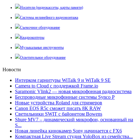
Носители (видеокассеты, карты памяти)
Системы нелинейного видеомонтажа
Съемочное оборудование
Квадрокоптеры
Музыкальные инструменты
Осветительное оборудование
Новости
Интерком гарнитуры WiTalk 9 и WiTalk 9 SE
Camera to Cloud с поддержкой Frame.io
Saramonic Vlink2 — новая микрофонная радиосистема
Беспроводные микрофонные системы Synco P
Новые устройства Roland для стримеров
Canon EOS R5c сможет писать 8К RAW
Светильники SWIT с байонетом Bowens
Shure MV7 – динамический микрофон, основанный на
S...
Новая линейка кинокамер Sony начинается с FX6
Компактная Live Stream студия YoloBox из семейства...