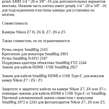
резьб ARRI 1/4 "-20 и 3/8" -16 для дополнительных вариантов
монтажа. Нижняя часть клетки имеет резьбу 1/4 "-20 и 3/8" -16
для подсоединения пластины камеры для установки на
штатив.
Совместимость
Камеры Nikon Z7 II, Z6 II, Z7, Z6 и Z5
Также совместим, но не ограничивается:
Ручка сверху SmallRig 2165
Крепление для монитора SmallRig 2903
Ручка SmallRig NATO 2187
Поддержка адаптера объектива SmallRig FTZ 2244
Зажим для кабеля HDMI / USB SmallRig 2927
Зажим для кабеля SmallRig HDMI и USB Type-C для кожухов
камер Nikon Z7 / Z6 / Z5
Защитите и закрепите кабели на камере Nikon Z7, Z6 или Z5 с
помощью зажима для кабеля HDMI и USB Type-C от SmallRig.
Прочный алюминиевый зажим совместим с кожухами
SmallRig 2972 ​​и 2243 для фотоаппаратов Nikon Z7, Z6 или Z5.